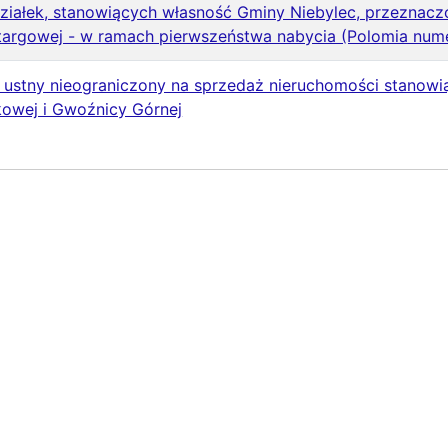
ziałek, stanowiących własność Gminy Niebylec, przeznac
targowej - w ramach pierwszeństwa nabycia (Polomia num
 ustny nieograniczony na sprzedaż nieruchomości stanowi
kowej i Gwoźnicy Górnej