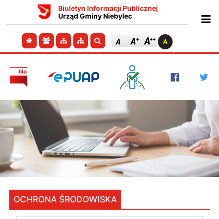
Biuletyn Informacji Publicznej
Urząd Gminy Niebylec
Ot
Przejdź do strony głównej
Przejdź do redakcji
Przejdź do mapy strony
Przejdź do mapy strony
Szukaj
OCHRONA ŚRODOWISKA