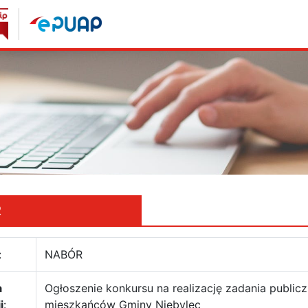
R
:
NABÓR
a
Ogłoszenie konkursu na realizację zadania public
i
:
mieszkańców Gminy Niebylec