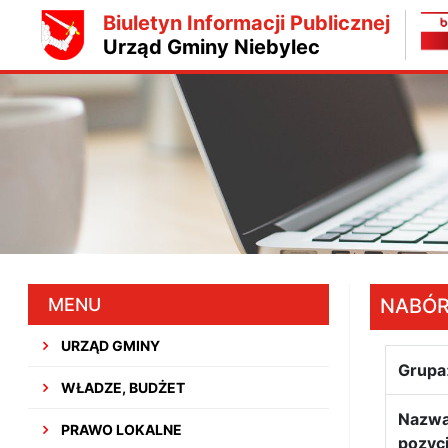
Biuletyn Informacji Publicznej
Urząd Gminy Niebylec
MENU
NABÓ
URZĄD GMINY
Grupa
WŁADZE, BUDŻET
Nazw
PRAWO LOKALNE
pozycj