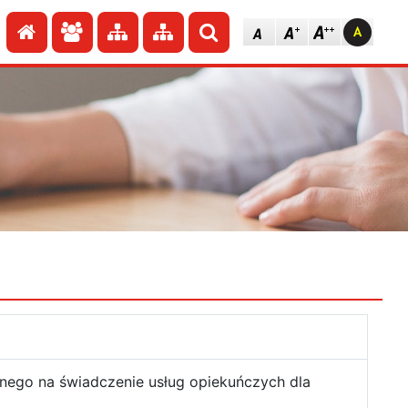
Przejdź do strony głównej
Przejdź do redakcji
Przejdź do mapy strony
Przejdź do mapy strony
Szukaj
znego na świadczenie usług opiekuńczych dla