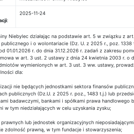
2025-11-24
acji
:
ny Niebylec działając na podstawie art. 5 w związku z art.
publicznego i o wolontariacie (Dz. U. z 2025 r., poz. 1338 
od 01.01.2026 r. do dnia 31.12.2026 r. zadań z zakresu po
mowa w art. 3 ust. 2 ustawy z dnia 24 kwietnia 2003 r. o d
dmiotów wymienionych w art. 3 ust. 3 ww. ustawy, prowad
ności dla:
izacji nie będących jednostkami sektora finansów publiczn
ach publicznych (Dz.U. z 2025 r. poz., 1483 t.j.) lub przed
cjami badawczymi, bankami i spółkami prawa handloweg
i w tym niedziałających w celu uzyskania zysku;
 prawnych lub jednostek organizacyjnych nieposiadającym
je zdolność prawną, w tym fundacje i stowarzyszenia;