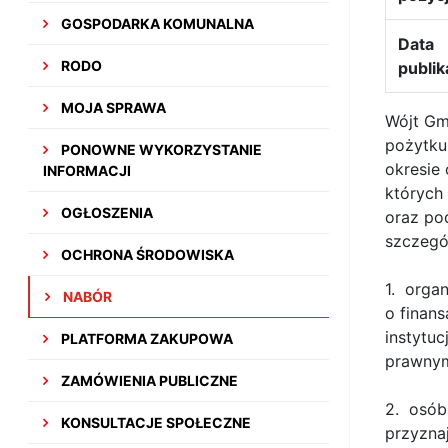
GOSPODARKA KOMUNALNA
Data
RODO
publik
MOJA SPRAWA
Wójt Gmi
pożytku 
PONOWNE WYKORZYSTANIE
okresie 
INFORMACJI
których 
OGŁOSZENIA
oraz po
szczegól
OCHRONA ŚRODOWISKA
1. organ
NABÓR
o finans
instytu
PLATFORMA ZAKUPOWA
prawnym
ZAMÓWIENIA PUBLICZNE
2. osób
KONSULTACJE SPOŁECZNE
przyzna