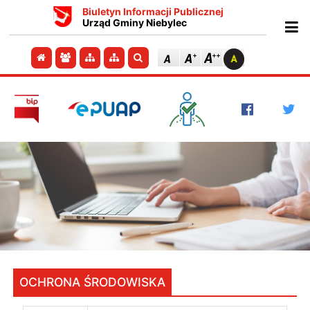
Biuletyn Informacji Publicznej
Urząd Gminy Niebylec
Ot
Przejdź do strony głównej
Przejdź do redakcji
Przejdź do mapy strony
Przejdź do mapy strony
Szukaj
OCHRONA ŚRODOWISKA