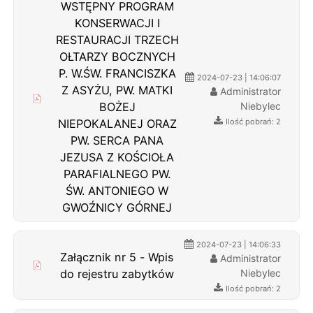
WSTĘPNY PROGRAM
KONSERWACJI I
RESTAURACJI TRZECH
OŁTARZY BOCZNYCH
P. W.ŚW. FRANCISZKA
2024-07-23 | 14:06:07
Z ASYŻU, PW. MATKI
Administrator
BOŻEJ
Niebylec
NIEPOKALANEJ ORAZ
Ilość pobrań: 2
PW. SERCA PANA
JEZUSA Z KOŚCIOŁA
PARAFIALNEGO PW.
ŚW. ANTONIEGO W
GWOŹNICY GÓRNEJ
2024-07-23 | 14:06:33
Załącznik nr 5 - Wpis
Administrator
do rejestru zabytków
Niebylec
Ilość pobrań: 2