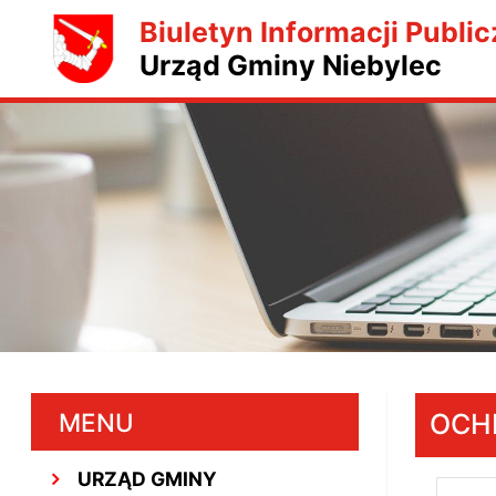
Biuletyn Informacji Public
Urząd Gminy Niebylec
MENU
OCH
URZĄD GMINY