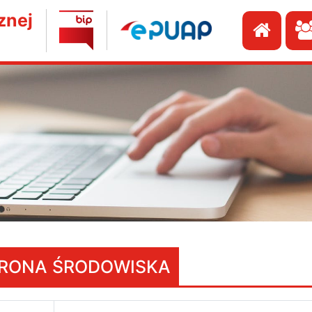
znej
Przej
RONA ŚRODOWISKA