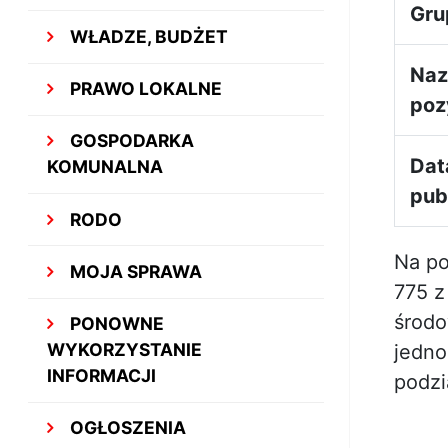
Gru
WŁADZE, BUDŻET
Na
PRAWO LOKALNE
poz
GOSPODARKA
Dat
KOMUNALNA
publ
RODO
Na po
MOJA SPRAWA
775 z
środo
PONOWNE
WYKORZYSTANIE
jedno
INFORMACJI
podzi
OGŁOSZENIA