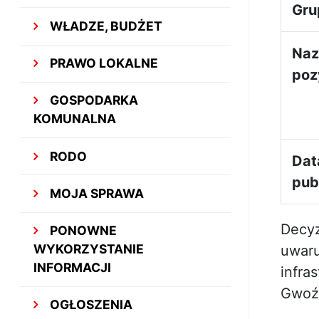
Gru
WŁADZE, BUDŻET
Na
PRAWO LOKALNE
poz
GOSPODARKA
KOMUNALNA
RODO
Dat
publ
MOJA SPRAWA
Decyz
PONOWNE
WYKORZYSTANIE
uwaru
INFORMACJI
infra
Gwoźd
OGŁOSZENIA