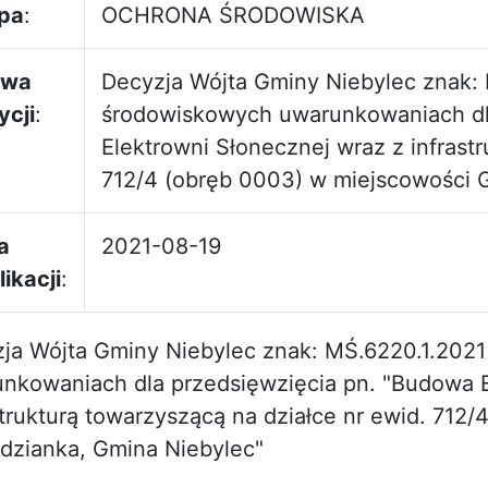
pa
:
OCHRONA ŚRODOWISKA
zwa
Decyzja Wójta Gminy Niebylec znak: M
ycji
:
środowiskowych uwarunkowaniach dl
Elektrowni Słonecznej wraz z infrastr
712/4 (obręb 0003) w miejscowości 
a
2021-08-19
ikacji
:
ja Wójta Gminy Niebylec znak: MŚ.6220.1.2021 
nkowaniach dla przedsięwzięcia pn. "Budowa E
strukturą towarzyszącą na działce nr ewid. 712
zianka, Gmina Niebylec"