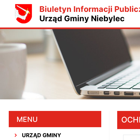
Biuletyn Informacji Public
Urząd Gminy Niebylec
MENU
OCH
URZĄD GMINY