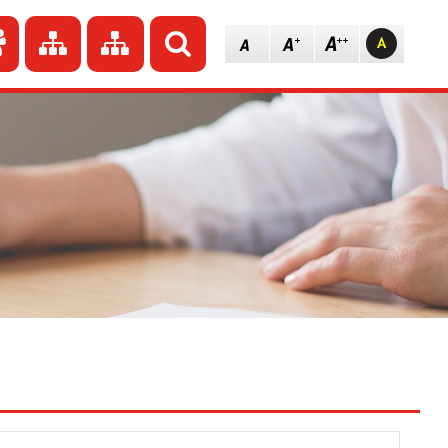
dź do strony głównej
Przejdź do redakcji
Przejdź do mapy strony
Przejdź do mapy strony
Szukaj