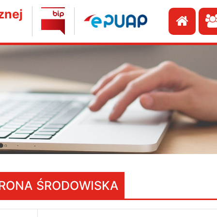
znej
Przej
RONA ŚRODOWISKA