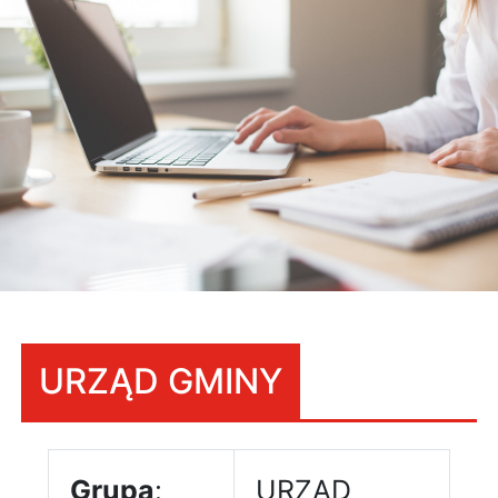
URZĄD GMINY
Grupa
:
URZĄD