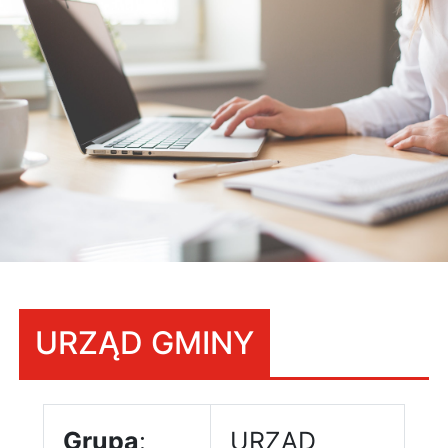
URZĄD GMINY
Grupa
:
URZĄD