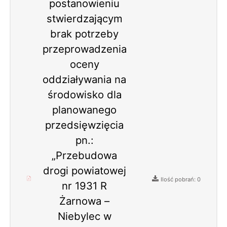
postanowieniu
stwierdzającym
brak potrzeby
przeprowadzenia
oceny
oddziaływania na
środowisko dla
planowanego
przedsięwzięcia
pn.:
„Przebudowa
drogi powiatowej
Ilość pobrań: 0
nr 1931 R
Żarnowa –
Niebylec w