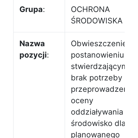
Grupa
:
OCHRONA
ŚRODOWISKA
Nazwa
Obwieszczenie o
pozycji
:
postanowieniu
stwierdzającym
brak potrzeby
przeprowadzenia
oceny
oddziaływania na
środowisko dla
planowanego