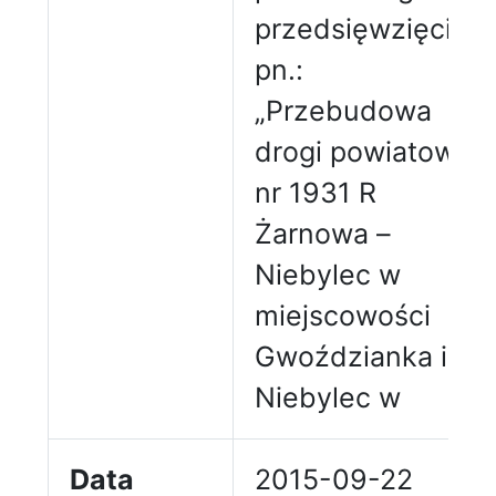
przedsięwzięcia
pn.:
„Przebudowa
drogi powiatowej
nr 1931 R
Żarnowa –
Niebylec w
miejscowości
Gwoździanka i
Niebylec w
Data
2015-09-22