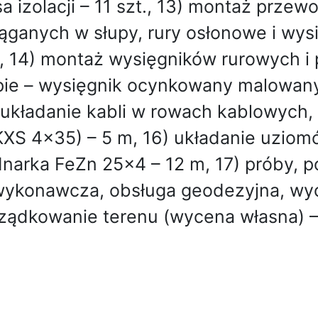
sa izolacji – 11 szt., 13) montaż prz
ąganych w słupy, rury osłonowe i wys
., 14) montaż wysięgników rurowych i 
pie – wysięgnik ocynkowany malowany j
 układanie kabli w rowach kablowych, r
XS 4x35) – 5 m, 16) układanie uzio
narka FeZn 25x4 – 12 m, 17) próby, 
ykonawcza, obsługa geodezyjna, wycin
ządkowanie terenu (wycena własna) – 