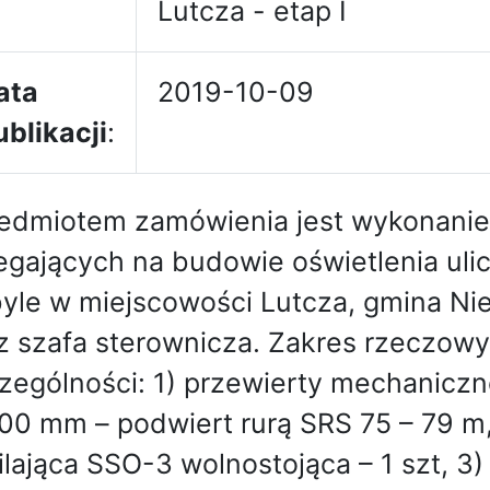
Lutcza - etap I
ata
2019-10-09
ublikacji
:
edmiotem zamówienia jest wykonanie
egających na budowie oświetlenia uli
yle w miejscowości Lutcza, gmina Nieb
z szafa sterownicza. Zakres rzeczow
zególności: 1) przewierty mechaniczne
100 mm – podwiert rurą SRS 75 – 79 m
ilająca SSO-3 wolnostojąca – 1 szt, 3)