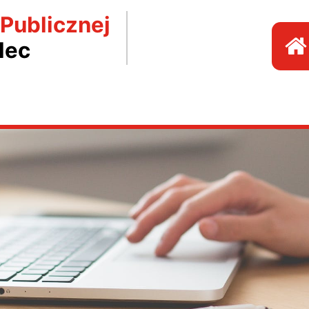
 Publicznej
lec
P