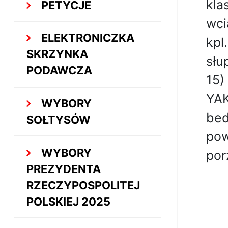
kla
PETYCJE
wci
ELEKTRONICZKA
kpl
SKRZYNKA
słu
PODAWCZA
15)
YAK
WYBORY
bed
SOŁTYSÓW
pow
WYBORY
por
PREZYDENTA
RZECZYPOSPOLITEJ
POLSKIEJ 2025