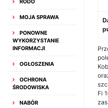
RODO
MOJA SPRAWA
D
p
PONOWNE
WYKORZYSTANIE
INFORMACJI
Prz
pol
OGŁOSZENIA
Kob
ora
OCHRONA
szc
ŚRODOWISKA
Fi 
zas
NABÓR