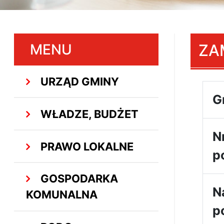
MENU
ZA
URZĄD GMINY
G
WŁADZE, BUDŻET
N
PRAWO LOKALNE
p
GOSPODARKA
N
KOMUNALNA
p