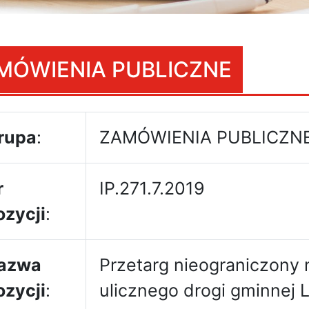
MÓWIENIA PUBLICZNE
rupa
:
ZAMÓWIENIA PUBLICZN
r
IP.271.7.2019
ozycji
:
azwa
Przetarg nieograniczony
ozycji
:
ulicznego drogi gminnej 