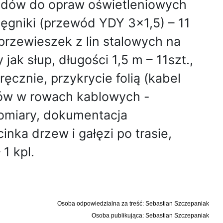
ewodów do opraw oświetleniowych
ięgniki (przewód YDY 3x1,5) – 11
przewieszek z lin stalowych na
ak słup, długości 1,5 m – 11szt.,
ęcznie, przykrycie folią (kabel
mów w rowach kablowych -
pomiary, dokumentacja
ka drzew i gałęzi po trasie,
1 kpl.
Osoba odpowiedzialna za treść: Sebastian Szczepaniak
Osoba publikująca: Sebastian Szczepaniak