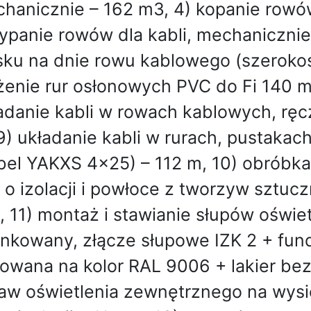
hanicznie – 162 m3, 4) kopanie rowów 
ypanie rowów dla kabli, mechanicznie
sku na dnie rowu kablowego (szerokoś
żenie rur osłonowych PVC do Fi 140 m
adanie kabli w rowach kablowych, ręc
9) układanie kabli w rurach, pustakac
bel YAKXS 4x25) – 112 m, 10) obróbka
 o izolacji i powłoce z tworzyw sztuc
., 11) montaż i stawianie słupów oświe
nkowany, złącze słupowe IZK 2 + fun
owana na kolor RAL 9006 + lakier bez
aw oświetlenia zewnętrznego na wysi