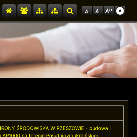
Przejdź do strony głównej
Przejdź do redakcji
Przejdź do mapy strony
Przejdź do mapy strony
Szukaj
RONY ŚRODOWISKA W RZESZOWIE - budowa i
 AP1000 na terenie Południowoukraińskiej