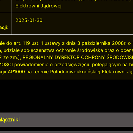
Elektrowni Jądrowej
2025-01-30
acji
:
e do art. 119 ust. 1 ustawy z dnia 3 października 2008r. o
e, udziale społeczeństwa ochronie środowiska oraz o ocena
112 ze zm.), REGIONALNY DYREKTOR OCHRONY ŚRODOWI
ŚCI powiadomienie o przedsięwzięciu polegającym na bu
ogii AP1000 na terenie Południowoukraińskiej Elektrowni J
łączniki