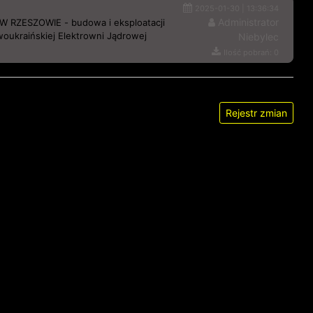
2025-01-30 | 13:36:34
Administrator
ZESZOWIE - budowa i eksploatacji
oukraińskiej Elektrowni Jądrowej
Niebylec
Ilość pobrań: 0
Rejestr zmian