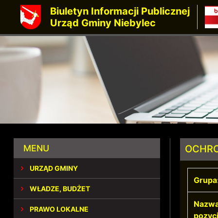
Biuletyn Informacji Publicznej
Urząd Gminy Niebylec
MENU
OCHRO
URZĄD GMINY
Grupa
WŁADZE, BUDŻET
Nazw
PRAWO LOKALNE
pozycj