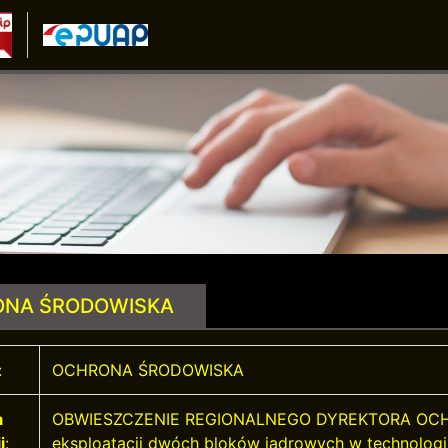
NA ŚRODOWISKA
:
OCHRONA ŚRODOWISKA
a
OBWIESZCZENIE REGIONALNEGO DYREKTORA OCH
i
:
eksploatacji dwóch bloków jądrowych w technologii