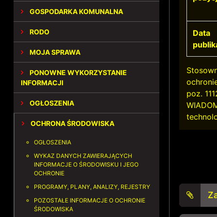
GOSPODARKA KOMUNALNA
RODO
Data
publik
MOJA SPRAWA
Stosowni
PONOWNE WYKORZYSTANIE
ochroni
INFORMACJI
poz. 1
OGŁOSZENIA
WIADOMO
technol
OCHRONA ŚRODOWISKA
OGŁOSZENIA
WYKAZ DANYCH ZAWIERAJĄCYCH
INFORMACJE O ŚRODOWISKU I JEGO
OCHRONIE
PROGRAMY, PLANY, ANALIZY, REJESTRY
Za
POZOSTAŁE INFORMACJE O OCHRONIE
ŚRODOWISKA