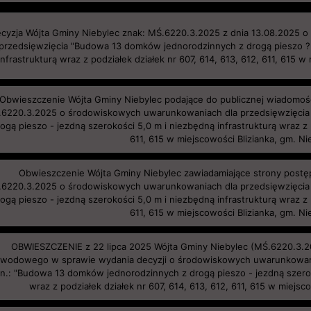
cyzja Wójta Gminy Niebylec znak: MŚ.6220.3.2025 z dnia 13.08.2025 
przedsięwzięcia "Budowa 13 domków jednorodzinnych z drogą pieszo ? 
infrastrukturą wraz z podziałek działek nr 607, 614, 613, 612, 611, 615 w
Obwieszczenie Wójta Gminy Niebylec podające do publicznej wiadomości
6220.3.2025 o środowiskowych uwarunkowaniach dla przedsięwzięcia
ogą pieszo - jezdną szerokości 5,0 m i niezbędną infrastrukturą wraz z p
611, 615 w miejscowości Blizianka, gm. Ni
Obwieszczenie Wójta Gminy Niebylec zawiadamiające strony postę
6220.3.2025 o środowiskowych uwarunkowaniach dla przedsięwzięcia
ogą pieszo - jezdną szerokości 5,0 m i niezbędną infrastrukturą wraz z p
611, 615 w miejscowości Blizianka, gm. Ni
OBWIESZCZENIE z 22 lipca 2025 Wójta Gminy Niebylec (MŚ.6220.3.
wodowego w sprawie wydania decyzji o środowiskowych uwarunkowani
n.: "Budowa 13 domków jednorodzinnych z drogą pieszo - jezdną szerok
wraz z podziałek działek nr 607, 614, 613, 612, 611, 615 w miejsc