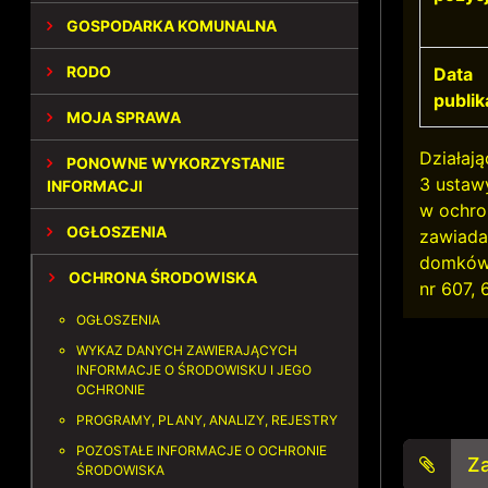
GOSPODARKA KOMUNALNA
RODO
Data
publik
MOJA SPRAWA
Działają
PONOWNE WYKORZYSTANIE
3 ustawy
INFORMACJI
w ochron
OGŁOSZENIA
zawiada
domków 
OCHRONA ŚRODOWISKA
nr 607, 
OGŁOSZENIA
WYKAZ DANYCH ZAWIERAJĄCYCH
INFORMACJE O ŚRODOWISKU I JEGO
OCHRONIE
PROGRAMY, PLANY, ANALIZY, REJESTRY
POZOSTAŁE INFORMACJE O OCHRONIE
Za
ŚRODOWISKA