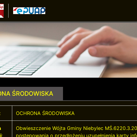
NA ŚRODOWISKA
:
OCHRONA ŚRODOWISKA
a
Obwieszczenie Wójta Gminy Niebylec MŚ.6220.3.20
i
:
postępowania o przedłożeniu uzupełnienia karty in