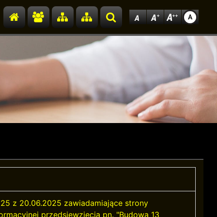
Przejdź do strony głównej
Przejdź do redakcji
Przejdź do mapy strony
Przejdź do mapy strony
Szukaj
25 z 20.06.2025 zawiadamiające strony
formacyjnej przedsięwzięcia pn. "Budowa 13