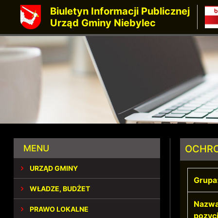
Biuletyn Informacji Publicznej
Urząd Gminy Niebylec
MENU
OCHRO
URZĄD GMINY
Grupa
WŁADZE, BUDŻET
Nazw
PRAWO LOKALNE
pozycj