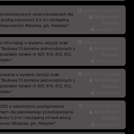
2025-08-13 | 09:02:52
o środowiskowych uwarunkowaniach dla
Administrator
jezdną szerokości 5,0 m i niezbędną
Niebylec
 miejscowości Blizianka, gm. Niebylec"
Ilość pobrań: 0
 informację o wydaniu decyzji znak:
2025-08-13 | 08:22:42
Administrator
 "Budowa 13 domków jednorodzinnych z
odziałek działek nr 607, 614, 613, 612,
Niebylec
ebylec"
Ilość pobrań: 0
powania o wydaniu decyzji znak:
2025-08-13 | 08:09:46
Administrator
 "Budowa 13 domków jednorodzinnych z
odziałek działek nr 607, 614, 613, 612,
Niebylec
ebylec"
Ilość pobrań: 0
2025) o zakończeniu postępowania
2025-07-22 | 08:41:15
Administrator
ach dla planowanego przedsięwzięcia
ości 5,0 m i niezbędną infrastrukturą
Niebylec
owości Blizianka, gm. Niebylec"
Ilość pobrań: 0