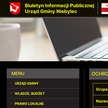
Biuletyn Informacji Publicznej
Urząd Gminy Niebylec
MENU
OCHRO
URZĄD GMINY
Grupa
WŁADZE, BUDŻET
Nazwa
PRAWO LOKALNE