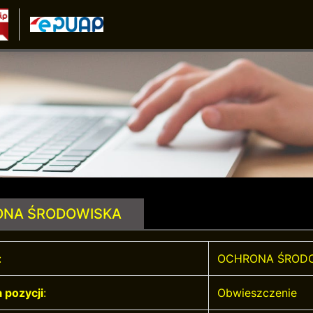
NA ŚRODOWISKA
:
OCHRONA ŚROD
 pozycji
:
Obwieszczenie