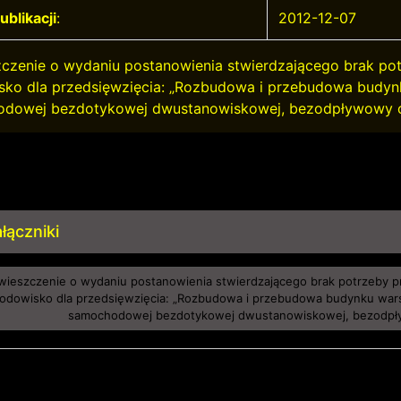
ublikacji
:
2012-12-07
czenie o wydaniu postanowienia stwierdzającego brak po
sko dla przedsięwzięcia: „Rozbudowa i przebudowa budy
dowej bezdotykowej dwustanowiskowej, bezodpływowy o
łączniki
ieszczenie o wydaniu postanowienia stwierdzającego brak potrzeby p
rodowisko dla przedsięwzięcia: „Rozbudowa i przebudowa budynku wa
samochodowej bezdotykowej dwustanowiskowej, bezodpł