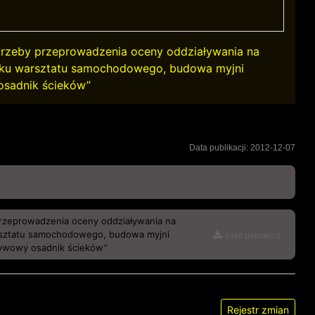
trzeby przeprowadzenia oceny oddziaływania na
nku warsztatu samochodowego, budowa myjni
sadnik ścieków”
Data publikacji: 2012-12-07
rzeprowadzenia oceny oddziaływania na
rsztatu samochodowego, budowa myjni
Ilość pobrań: 0
ywowy osadnik ścieków”
Rejestr zmian