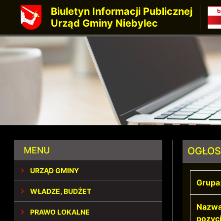
Biuletyn Informacji Publicznej
Urząd Gminy Niebylec
MENU
OGŁOS
URZĄD GMINY
Grupa
WŁADZE, BUDŻET
Nazw
PRAWO LOKALNE
pozycj