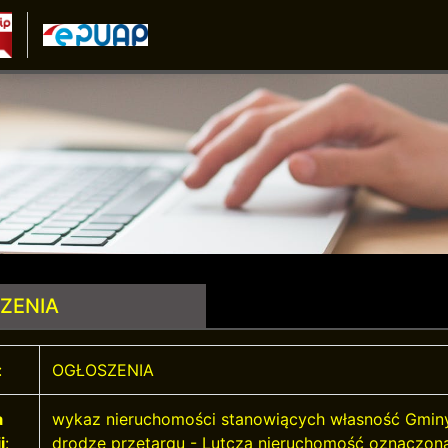
ZENIA
:
OGŁOSZENIA
a
wykaz nieruchomości stanowiących własność Gmin
i
:
drodze przetargu - Lutcza nieruchomość oznaczo