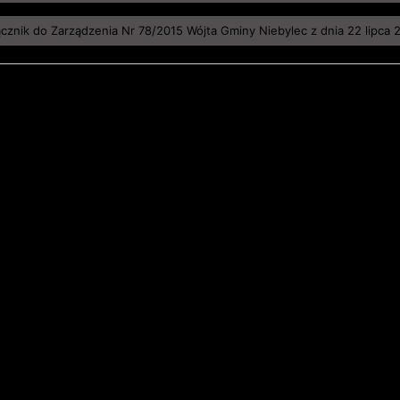
ącznik do Zarządzenia Nr 78/2015 Wójta Gminy Niebylec z dnia 22 lipca 2