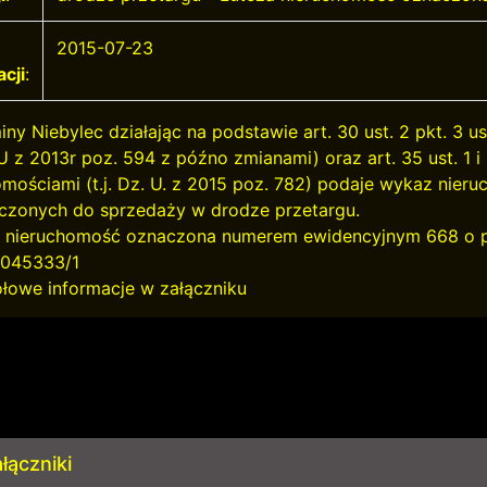
2015-07-23
acji
:
iny Niebylec działając na podstawie art. 30 ust. 2 pkt. 3
. U z 2013r poz. 594 z późno zmianami) oraz art. 35 ust. 1 
omościami (t.j. Dz. U. z 2015 poz. 782) podaje wykaz nie
czonych do sprzedaży w drodze przetargu.
- nieruchomość oznaczona numerem ewidencyjnym 668 o po
0045333/1
łowe informacje w załączniku
łączniki