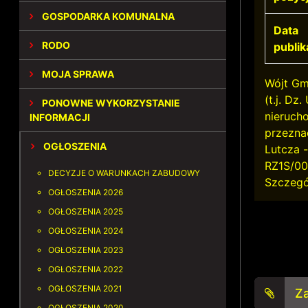
GOSPODARKA KOMUNALNA
Data
RODO
publik
MOJA SPRAWA
Wójt Gm
(t.j. Dz
PONOWNE WYKORZYSTANIE
nieruch
INFORMACJI
przezna
OGŁOSZENIA
Lutcza 
RZ1S/0
DECYZJE O WARUNKACH ZABUDOWY
Szczegó
OGŁOSZENIA 2026
OGŁOSZENIA 2025
OGŁOSZENIA 2024
OGŁOSZENIA 2023
OGŁOSZENIA 2022
OGŁOSZENIA 2021
Za
OGŁOSZENIA 2020