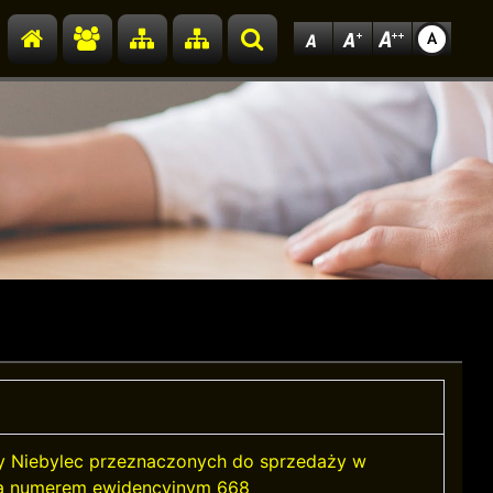
Przejdź do strony głównej
Przejdź do redakcji
Przejdź do mapy strony
Przejdź do mapy strony
Szukaj
y Niebylec przeznaczonych do sprzedaży w
na numerem ewidencyjnym 668