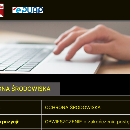
NA ŚRODOWISKA
:
OCHRONA ŚRODOWISKA
 pozycji
:
OBWIESZCZENIE o zakończeniu post