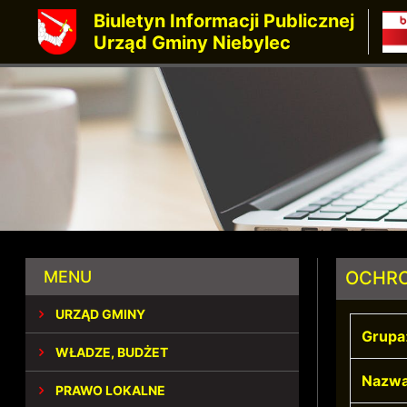
Biuletyn Informacji Publicznej
Urząd Gminy Niebylec
MENU
OCHRO
URZĄD GMINY
Grupa
WŁADZE, BUDŻET
Nazwa
PRAWO LOKALNE