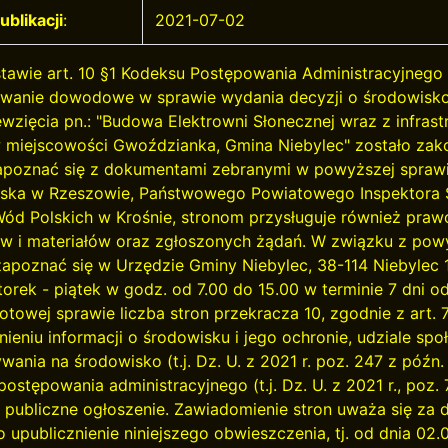
ublikacji
:
2021-07-02
awie art. 10 §1 Kodeksu Postępowania Administracyjnego (t
wanie dowodowe w sprawie wydania decyzji o środowisk
wzięcia pn.: "Budowa Elektrowni Słonecznej wraz z infrast
 miejscowości Gwoździanka, Gmina Niebylec" zostało zako
poznać się z dokumentami zebranymi w powyższej sprawie
ska w Rzeszowie, Państwowego Powiatowego Inspektora S
Wód Polskich w Krośnie, stronom przysługuje również pra
 i materiałów oraz zgłoszonych żądań. W związku z pow
apoznać się w Urzędzie Gminy Niebylec, 38-114 Niebylec 1
wtorek - piątek w godz. od 7.00 do 15.00 w terminie 7 dni 
towej sprawie liczba stron przekracza 10, zgodnie z art. 7
nieniu informacji o środowisku i jego ochronie, udziale s
wania na środowisko (t.j. Dz. U. z 2021 r. poz. 247 z późn.
postępowania administracyjnego (t.j. Dz. U. z 2021 r., po
 publiczne ogłoszenie. Zawiadomienie stron uważa się za 
o upublicznienie niniejszego obwieszczenia, tj. od dnia 02.