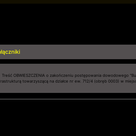
łączniki
Treść OBWIESZCZENIA o zakończeniu postępowania dowodowego "Bud
frastrukturą towarzyszącą na działce nr ew. 712/4 (obręb 0003) w mie