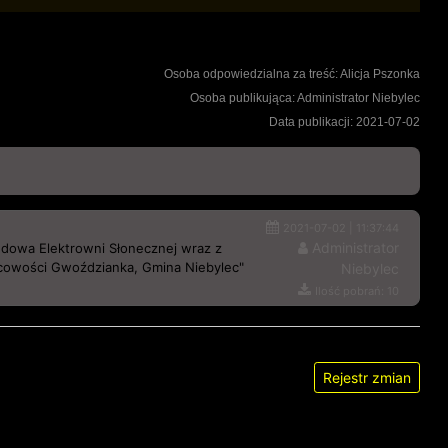
Osoba odpowiedzialna za treść: Alicja Pszonka
Osoba publikująca: Administrator Niebylec
Data publikacji: 2021-07-02
2021-07-02 | 11:37:44
Administrator
owa Elektrowni Słonecznej wraz z
jscowości Gwoździanka, Gmina Niebylec"
Niebylec
Ilość pobrań: 10
Rejestr zmian