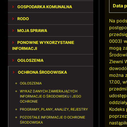
Data p
GOSPODARKA KOMUNALNA
RODO
Na podst
postępo
MOJA SPRAWA
przedsię
0003) w
PONOWNE WYKORZYSTANIE
mogą za
INFORMACJI
Środowi
OGŁOSZENIA
Zlewni 
dowodów
OCHRONA ŚRODOWISKA
można z
17.00, 
OGŁOSZENIA
przedmio
WYKAZ DANYCH ZAWIERAJĄCYCH
udostęp
INFORMACJE O ŚRODOWISKU I JEGO
OCHRONIE
oddziały
Kodeks 
PROGRAMY, PLANY, ANALIZY, REJESTRY
poprzez
POZOSTAŁE INFORMACJE O OCHRONIE
nastąpił
ŚRODOWISKA