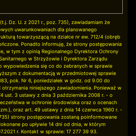
.j. Dz. U. z 2021 r., poz. 735), zawiadamiam że
owych uwarunkowaniach dla planowanego
rukturą towarzyszącą na działce nr ew. 712/4 (obręb
ńczone. Ponadto informuję, że strony postępowania
, w tym z opinią Regionalnego Dyrektora Ochrony
anitarnego w Strzyżowie i Dyrektora Zarządu
wo wypowiedzenia się co do zebranych w sprawie
yższym z dokumentacją w przedmiotowej sprawie
83, pok. Nr 6, poniedziałek w godz. od 9.00 do
od otrzymania niniejszego zawiadomienia. Ponieważ w
4 ust. 3 ustawy z dnia 3 października 2008 r. - o
połeczeństwa w ochronie środowiska oraz o ocenach
 zm.), oraz art. 49 ustawy z dnia 14 czerwca 1960 r. -
z. 735) strony postępowania zostaną poinformowane
dokonane po upływie 14 dni od dnia, w którym
07.2021 r. Kontakt w sprawie: 17 277 39 93.