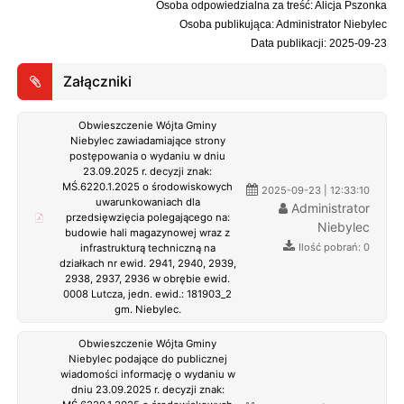
Osoba odpowiedzialna za treść: Alicja Pszonka
Osoba publikująca: Administrator Niebylec
Data publikacji: 2025-09-23
Załączniki
Obwieszczenie Wójta Gminy
Niebylec zawiadamiające strony
postępowania o wydaniu w dniu
23.09.2025 r. decyzji znak:
MŚ.6220.1.2025 o środowiskowych
2025-09-23 | 12:33:10
uwarunkowaniach dla
Administrator
przedsięwzięcia polegającego na:
Niebylec
budowie hali magazynowej wraz z
Ilość pobrań: 0
infrastrukturą techniczną na
działkach nr ewid. 2941, 2940, 2939,
2938, 2937, 2936 w obrębie ewid.
0008 Lutcza, jedn. ewid.: 181903_2
gm. Niebylec.
Obwieszczenie Wójta Gminy
Niebylec podające do publicznej
wiadomości informację o wydaniu w
dniu 23.09.2025 r. decyzji znak: