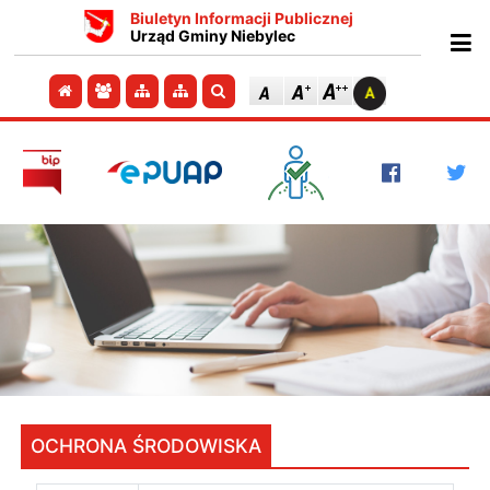
Biuletyn Informacji Publicznej
Urząd Gminy Niebylec
Ot
Przejdź do strony głównej
Przejdź do redakcji
Przejdź do mapy strony
Przejdź do mapy strony
Szukaj
OCHRONA ŚRODOWISKA