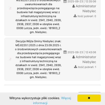
MŚ.6220.1.2025 o środowiskowych
2025-09-23 | 12:35:06
uwarunkowaniach dla
Administrator
przedsięwzięcia polegającego na:
Niebylec
budowie hali magazynowej wraz z
Ilość pobrań: 0
infrastrukturą techniczną na
działkach nr ewid. 2941, 2940, 2939,
2938, 2937, 2936 w obrębie ewid.
0008 Lutcza, jedn. ewid.: 181903_2
gm. Niebylec.
Decyzja Wójta Gminy Niebylec znak:
MŚ.6220.1.2025 z dnia 23.09.2025 r.
o środowiskowych uwarunkowaniach
2025-09-23 | 12:43:06
dla przedsięwzięcia polegającego
Administrator
na: budowie hali magazynowej wraz
z infrastrukturą techniczną na
Niebylec
działkach nr ewid. 2941, 2940, 2939,
Ilość pobrań: 1
2938, 2937, 2936 w obrębie ewid.
0008 Lutcza, jedn. ewid.: 181903_2
gm. Niebylec.
Rejestr zmian
Witryna wykorzystuje pliki cookies.
Więcej
✖
informacji