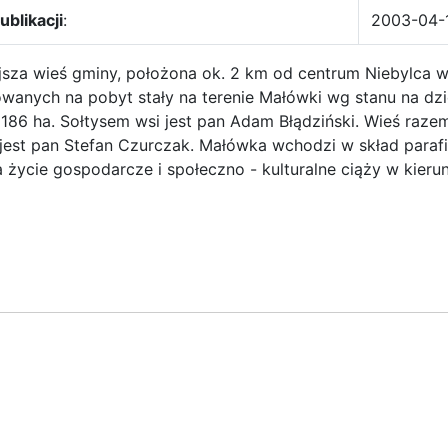
ublikacji
:
2003-04-
jsza wieś gminy, położona ok. 2 km od centrum Niebylca 
wanych na pobyt stały na terenie Małówki wg stanu na dzi
 186 ha. Sołtysem wsi jest pan Adam Błądziński. Wieś raz
jest pan Stefan Czurczak. Małówka wchodzi w skład parafii
a życie gospodarcze i społeczno - kulturalne ciąży w kieru