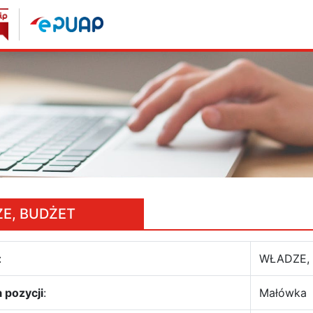
E, BUDŻET
:
WŁADZE,
 pozycji
:
Małówka