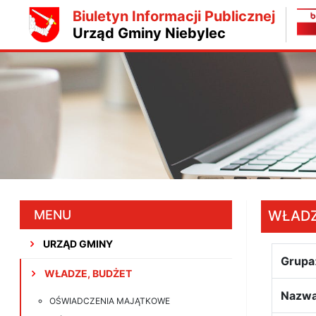
Biuletyn Informacji Publicznej
Urząd Gminy Niebylec
MENU
WŁADZ
URZĄD GMINY
Grupa
WŁADZE, BUDŻET
Nazwa
OŚWIADCZENIA MAJĄTKOWE