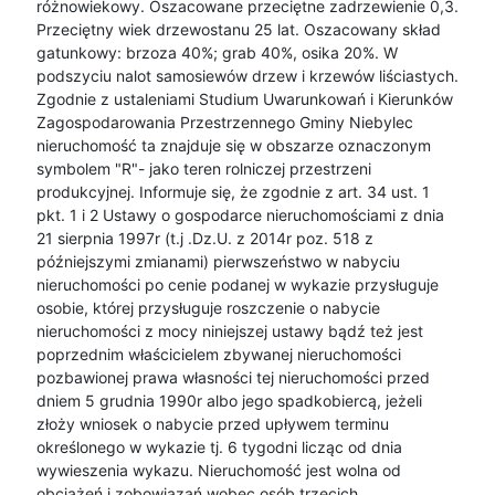
różnowiekowy. Oszacowane przeciętne zadrzewienie 0,3.
Przeciętny wiek drzewostanu 25 lat. Oszacowany skład
gatunkowy: brzoza 40%; grab 40%, osika 20%. W
podszyciu nalot samosiewów drzew i krzewów liściastych.
Zgodnie z ustaleniami Studium Uwarunkowań i Kierunków
Zagospodarowania Przestrzennego Gminy Niebylec
nieruchomość ta znajduje się w obszarze oznaczonym
symbolem "R"- jako teren rolniczej przestrzeni
produkcyjnej. Informuje się, że zgodnie z art. 34 ust. 1
pkt. 1 i 2 Ustawy o gospodarce nieruchomościami z dnia
21 sierpnia 1997r (t.j .Dz.U. z 2014r poz. 518 z
późniejszymi zmianami) pierwszeństwo w nabyciu
nieruchomości po cenie podanej w wykazie przysługuje
osobie, której przysługuje roszczenie o nabycie
nieruchomości z mocy niniejszej ustawy bądź też jest
poprzednim właścicielem zbywanej nieruchomości
pozbawionej prawa własności tej nieruchomości przed
dniem 5 grudnia 1990r albo jego spadkobiercą, jeżeli
złoży wniosek o nabycie przed upływem terminu
określonego w wykazie tj. 6 tygodni licząc od dnia
wywieszenia wykazu. Nieruchomość jest wolna od
obciążeń i zobowiązań wobec osób trzecich