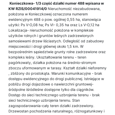
Konieczkowa- 1/3 część działki numer 488 wpisana w
KW RZIS/00041914/0
Nieruchomość niezabudowana,
położona w Konieczkowej oznaczona numerem
ewidencyjnym 488 o pow. ogólnej 0,55 ha, stanowiąca
użytki: Ps V-O,08 ha; Ps VI- 0,35 ha oraz Ls V-O,12 ha
Lokalizacja- nieruchomość położona w kompleksie
użytków rolnych i gruntów leśnych zadrzewionych
samosiewami drzew liściastych. Odległość od zabudowy
miejscowości i drogi głównej około 1,5 km. W
bezpośrednim sąsiedztwie grunty rolne zadrzewione oraz
kompleks leśny. Ukształtowanie terenu - teren
pagórkowaty, działka położona na średnio-stromym
zboczu uformowanym w tarasy. Kształt działki nieforemny
, zbliżony do prostokąta. Warunki komunikacyjne - brak
dostępu ewidencyjnego do drogi publicznej. Istniejące w
pobliżu drogi dojazdowe o nawierzchni gruntowej-
śródpolne iśródleśne dostępne tylko dla ciągników.
Dostęp do sieci technicznego uzbrojenia terenu - brak
sieci technicznego uzbrojenia terenu. Stan
zagospodarowania-cały teren działki zadrzewiony.
Drzewostan pochodzenia naturalnego, różnogatunkowy i