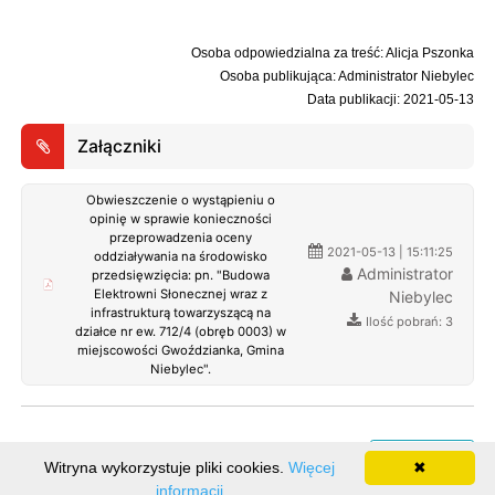
Osoba odpowiedzialna za treść: Alicja Pszonka
Osoba publikująca: Administrator Niebylec
Data publikacji: 2021-05-13
Załączniki
Obwieszczenie o wystąpieniu o
opinię w sprawie konieczności
przeprowadzenia oceny
2021-05-13 | 15:11:25
oddziaływania na środowisko
Administrator
przedsięwzięcia: pn. "Budowa
Elektrowni Słonecznej wraz z
Niebylec
infrastrukturą towarzyszącą na
Ilość pobrań: 3
działce nr ew. 712/4 (obręb 0003) w
miejscowości Gwoździanka, Gmina
Niebylec".
Rejestr zmian
Witryna wykorzystuje pliki cookies.
Więcej
✖
informacji