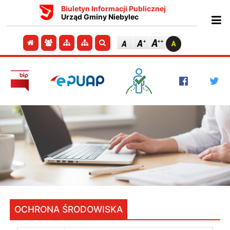
Biuletyn Informacji Publicznej
Urząd Gminy Niebylec
Ot
Przejdź do strony głównej
Przejdź do redakcji
Przejdź do mapy strony
Przejdź do mapy strony
Szukaj
OCHRONA ŚRODOWISKA