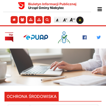
Biuletyn Informacji Publicznej
Urząd Gminy Niebylec
Ot
Przejdź do strony głównej
Przejdź do redakcji
Przejdź do mapy strony
Przejdź do mapy strony
Szukaj
OCHRONA ŚRODOWISKA