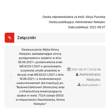
Osoba odpowiedzialna za treść: Alicja Pszonka
Osoba publikująca: Administrator Niebylec
Data publikacji: 2021-09-07
Załączniki
Obwieszczenie Wójta Gminy
Niebylec zawiadamiające strony
postępowania o wydaniu w dniu
06.09.2021 r. postanowienia znak:
MŚ.6220.1.2021 o sprostowaniu
2021-09-07 | 14:22:49
oczywistej omyłki pisarskiej w
Administrator
decyzji znak MŚ.6220.1.2021 z dnia
19.08.2021 r. o środowiskowych
Niebylec
uwarunkowaniach dla inwestycji pn.
Ilość pobrań: 1
"Budowa Elektrowni Słonecznej wraz
z infrastrukturą towarzyszącą na
działce nr ewid. 712/4 (obręb 0003)
w miejscowości Gwoździanka, Gmina
Niebylec"