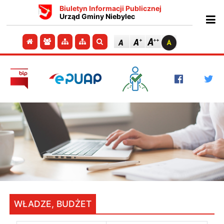
Biuletyn Informacji Publicznej
Urząd Gminy Niebylec
Ot
Przejdź do strony głównej
Przejdź do redakcji
Przejdź do mapy strony
Przejdź do mapy strony
Szukaj
WŁADZE, BUDŻET