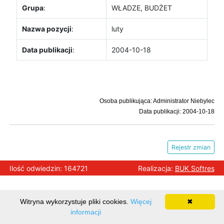
Grupa
:
WŁADZE, BUDŻET
Nazwa pozycji
:
luty
Data publikacji
:
2004-10-18
Osoba publikująca: Administrator Niebylec
Data publikacji: 2004-10-18
Rejestr zmian
Ilość odwiedzin: 164721
Realizacja:
BUK Softres
Witryna wykorzystuje pliki cookies.
Więcej
✖
informacji