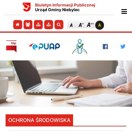
Biuletyn Informacji Publicznej
Urząd Gminy Niebylec
Ot
Przejdź do strony głównej
Przejdź do redakcji
Przejdź do mapy strony
Przejdź do mapy strony
Szukaj
OCHRONA ŚRODOWISKA