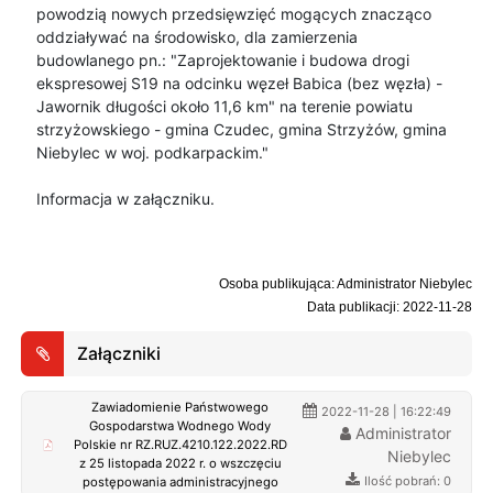
powodzią nowych przedsięwzięć mogących znacząco
oddziaływać na środowisko, dla zamierzenia
budowlanego pn.: "Zaprojektowanie i budowa drogi
ekspresowej S19 na odcinku węzeł Babica (bez węzła) -
Jawornik długości około 11,6 km" na terenie powiatu
strzyżowskiego - gmina Czudec, gmina Strzyżów, gmina
Niebylec w woj. podkarpackim."
Informacja w załączniku.
Osoba publikująca: Administrator Niebylec
Data publikacji: 2022-11-28
Załączniki
Zawiadomienie Państwowego
2022-11-28 | 16:22:49
Gospodarstwa Wodnego Wody
Administrator
Polskie nr RZ.RUZ.4210.122.2022.RD
Niebylec
z 25 listopada 2022 r. o wszczęciu
Ilość pobrań: 0
postępowania administracyjnego