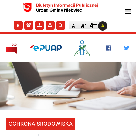
Biuletyn Informacji Publicznej
Urząd Gminy Niebylec
Ot
Przejdź do strony głównej
Przejdź do redakcji
Przejdź do mapy strony
Przejdź do mapy strony
Szukaj
OCHRONA ŚRODOWISKA