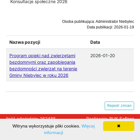
Konsultacje społeczne 2026
Osoba publikująca: Administrator Niebylec
Data publikacji: 2026-01-19
Nazwa pozycji
Data
Program opieki nad zwierzętami
2026-01-20
bezdomnymi oraz zapobiegania
bezdomności zwierząt na terenie
Gminy Niebylec w roku 2026
Rejestr zmian
Ilość odwiedzin: 162485
Realizacja:
BUK Softres
Witryna wykorzystuje pliki cookies.
Więcej
✖
informacji