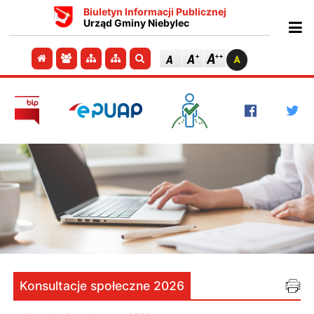
Biuletyn Informacji Publicznej
Urząd Gminy Niebylec
Ot
Przejdź do strony głównej
Przejdź do redakcji
Przejdź do mapy strony
Przejdź do mapy strony
Szukaj
Konsultacje społeczne 2026