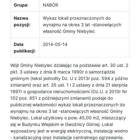
Grupa
:
NABÓR
Nazwa
Wykaz lokali przeznaczonych do
pozycji
:
wynajmu na okres 3 lat -stanowiących
własność Gminy Niebylec
Data
2014-05-14
publikacji
:
Wójt Gminy Niebylec działając na podstawie art. 30 ust. 2
pkt. 3 ustawy z dnia 8 marca 1990r o samorządzie
gminnym (tekst jednolity Dz. U z 2013r poz. 594 z późno
zmianami) oraz art. 35 ust. 1 i 2 ustawy z dnia 21 sierpnia
1997r o gospodarce nieruchomościami (Oz.U. z 2010r Nr
102 poz. 651 z późniejszymi zmianami) podaje do
publicznej wiadomości wykaz lokali przeznaczonych do
wynajmu na okres 3 lat -stanowiących własność Gminy
Niebylec. Lokal użytkowy o pow. 45,00 m2, mieszczący
się w Budynku Wiejskim w Gwoźnicy Górnej. Lokal
wyposażony jest w energię elektryczną, instalację wodno
- kanalizacyjną oraz instalacje centralnego ogrzewania.