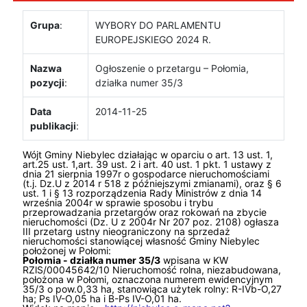
Grupa
:
WYBORY DO PARLAMENTU
EUROPEJSKIEGO 2024 R.
Nazwa
Ogłoszenie o przetargu – Połomia,
pozycji
:
działka numer 35/3
Data
2014-11-25
publikacji
:
Wójt Gminy Niebylec działając w oparciu o art. 13 ust. 1,
art.25 ust. 1,art. 39 ust. 2 i art. 40 ust. 1 pkt. 1 ustawy z
dnia 21 sierpnia 1997r o gospodarce nieruchomościami
(t.j. Dz.U z 2014 r 518 z późniejszymi zmianami), oraz § 6
ust. 1 i § 13 rozporządzenia Rady Ministrów z dnia 14
września 2004r w sprawie sposobu i trybu
przeprowadzania przetargów oraz rokowań na zbycie
nieruchomości (Dz. U z 2004r Nr 207 poz. 2108) ogłasza
III przetarg ustny nieograniczony na sprzedaż
nieruchomości stanowiącej własność Gminy Niebylec
położonej w Połomi:
Połomia - działka numer 35/3
wpisana w KW
RZlS/00045642/10 Nieruchomość rolna, niezabudowana,
położona w Połomi, oznaczona numerem ewidencyjnym
35/3 o pow.0,33 ha, stanowiąca użytek rolny: R-IVb-O,27
ha; Ps IV-O,05 ha i B-Ps IV-O,01 ha.