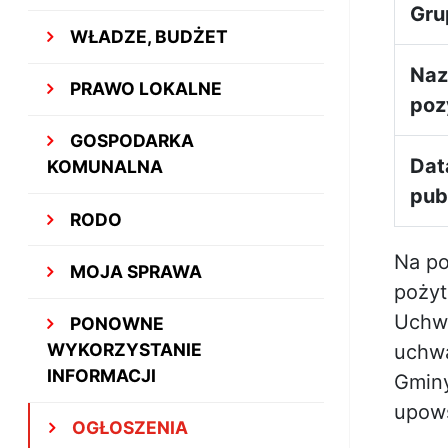
Gru
WŁADZE, BUDŻET
Na
PRAWO LOKALNE
poz
GOSPODARKA
Dat
KOMUNALNA
publ
RODO
Na po
MOJA SPRAWA
pożyt
Uchwa
PONOWNE
WYKORZYSTANIE
uchwa
INFORMACJI
Gminy
upows
OGŁOSZENIA