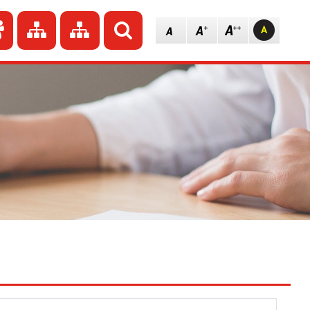
dź do strony głównej
Przejdź do redakcji
Przejdź do mapy strony
Przejdź do mapy strony
Szukaj