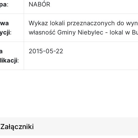
pa
:
NABÓR
zwa
Wykaz lokali przeznaczonych do wyn
ycji
:
własność Gminy Niebylec - lokal w 
a
2015-05-22
ikacji
:
Załączniki