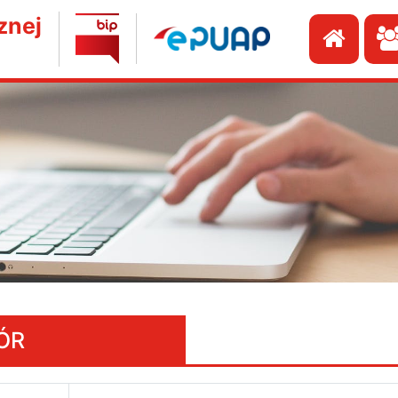
znej
Przej
ÓR