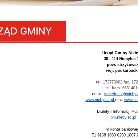
ZĄD GMINY
Urząd Gminy Nieb
38 - 114 Niebylec 
pow. strzyżowsk
woj. podkarpack
tel. 172773002,fax. 17
tel. kom. 6631401
email:
sekretariat@niebyl
www.niebylec.pl
oraz
www.nie
Biuletyn Informacji Pub
bip.niebylec.pl
nr konta bankowe
71 9168 1030 0260 1007 