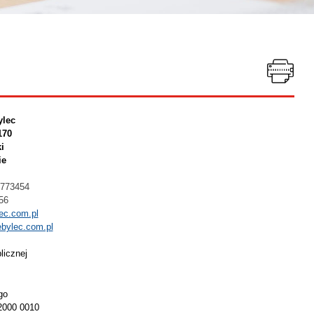
ylec
170
i
ie
2773454
56
ec.com.pl
bylec.com.pl
licznej
go
2000 0010