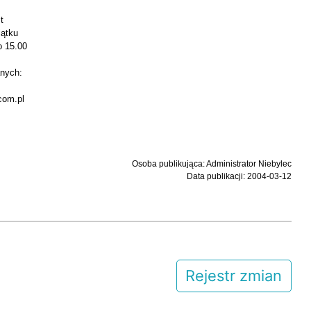
t
iątku
o 15.00
anych:
com.pl
Osoba publikująca: Administrator Niebylec
Data publikacji: 2004-03-12
Rejestr zmian