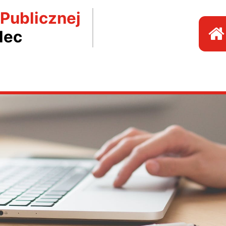
 Publicznej
lec
P