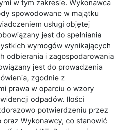
cymi w tym zakresie. Wykonawca
kody spowodowane w majątku
iadczeniem usługi objętej
owiązany jest do spełniania
szystkich wymogów wynikających
h odbierania i zagospodarowania
iązany jest do prowadzenia
mówienia, zgodnie z
mi prawa w oparciu o wzory
idencji odpadów. Ilości
dorazowo potwierdzeniu przez
o oraz Wykonawcy, co stanowić