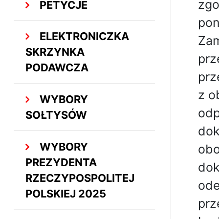
zgo
PETYCJE
pon
ELEKTRONICZKA
Zam
SKRZYNKA
prz
PODAWCZA
prz
z o
WYBORY
odp
SOŁTYSÓW
dok
WYBORY
obo
PREZYDENTA
dok
RZECZYPOSPOLITEJ
ode
POLSKIEJ 2025
prz