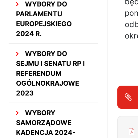
będ
WYBORY DO
pom
PARLAMENTU
EUROPEJSKIEGO
odb
2024 R.
okr
WYBORY DO
SEJMU I SENATU RP I
REFERENDUM
OGÓLNOKRAJOWE
2023
WYBORY
SAMORZĄDOWE
KADENCJA 2024-