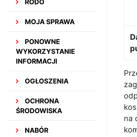
RODO
MOJA SPRAWA
D
PONOWNE
p
WYKORZYSTANIE
INFORMACJI
Prz
OGŁOSZENIA
zag
odp
OCHRONA
kos
ŚRODOWISKA
na 
kom
NABÓR