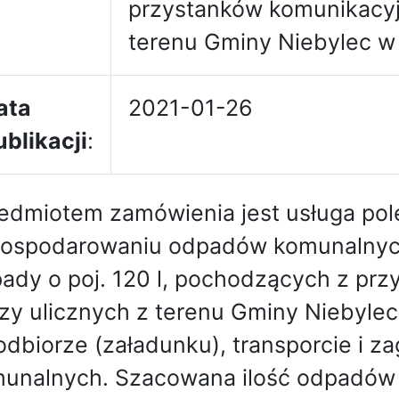
przystanków komunikacyj
terenu Gminy Niebylec w
ata
2021-01-26
ublikacji
:
edmiotem zamówienia jest usługa pole
ospodarowaniu odpadów komunalnyc
ady o poj. 120 l, pochodzących z pr
zy ulicznych z terenu Gminy Niebylec
odbiorze (załadunku), transporcie i
unalnych. Szacowana ilość odpadów