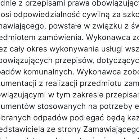
dnie z przepisami prawa obowiązują
osi odpowiedzialność cywilną za sz
awiającego, powstałe w związku z św
edmiotem zamówienia. Wykonawca zob
ez cały okres wykonywania usługi w
bowiązujących przepisów, dotyczącyc
adów komunalnych. Wykonawca zobow
umentacji z realizacji przedmiotu za
wiązującymi w tym zakresie przepisa
umentów stosowanych na potrzeby ew
branych odpadów podlegać będą każ
edstawiciela ze strony Zamawiająceg