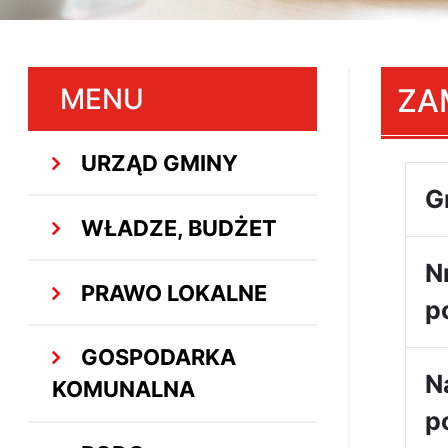
MENU
ZA
URZĄD GMINY
G
WŁADZE, BUDŻET
N
PRAWO LOKALNE
p
GOSPODARKA
N
KOMUNALNA
p