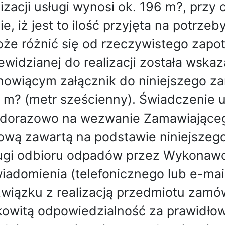
lizacji usługi wynosi ok. 196 m?, prz
ie, iż jest to ilość przyjęta na potrz
oże różnić się od rzeczywistego zapot
ewidzianej do realizacji została wsk
nowiącym załącznik do niniejszego 
t m? (metr sześcienny). Świadczenie 
dorazowo na wezwanie Zamawiająceg
wą zawartą na podstawie niniejszego 
ugi odbioru odpadów przez Wykonawcę
iadomienia (telefonicznego lub e-ma
wiązku z realizacją przedmiotu zam
kowitą odpowiedzialność za prawidł