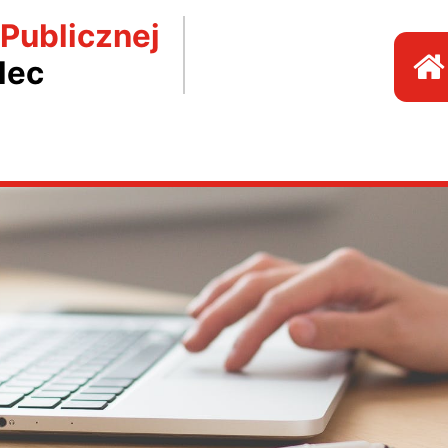
 Publicznej
lec
P