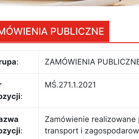
MÓWIENIA PUBLICZNE
rupa
:
ZAMÓWIENIA PUBLICZN
r
MŚ.271.1.2021
ozycji
:
azwa
Zamówienie realizowane 
ozycji
:
transport i zagospodaro