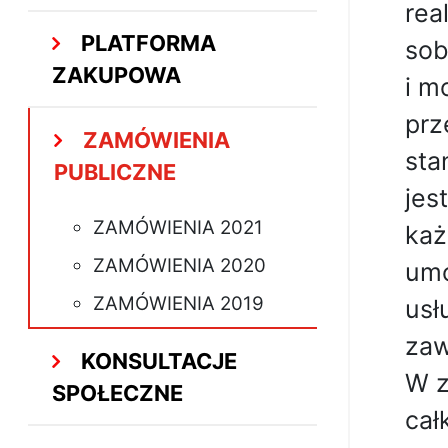
rea
PLATFORMA
sob
ZAKUPOWA
i m
prz
ZAMÓWIENIA
sta
PUBLICZNE
jes
ZAMÓWIENIA 2021
każ
ZAMÓWIENIA 2020
umo
ZAMÓWIENIA 2019
usł
zaw
KONSULTACJE
W z
SPOŁECZNE
cał