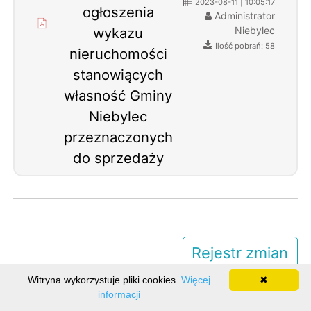
2023-08-11 | 10:05:17
ogłoszenia
Administrator
wykazu
Niebylec
Ilość pobrań: 58
nieruchomości
stanowiących
własność Gminy
Niebylec
przeznaczonych
do sprzedaży
Rejestr zmian
Witryna wykorzystuje pliki cookies.
Więcej
✖
informacji
Ilość odwiedzin: 166154
Realizacja:
BUK Softres