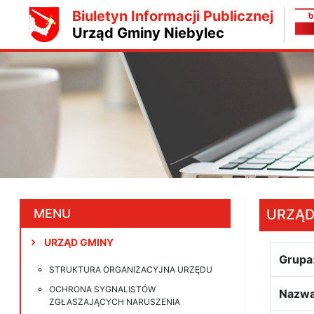
Biuletyn Informacji Publicznej
Urząd Gminy Niebylec
MENU
URZĄD
URZĄD GMINY
Grupa
STRUKTURA ORGANIZACYJNA URZĘDU
OCHRONA SYGNALISTÓW
Nazwa
ZGŁASZAJĄCYCH NARUSZENIA