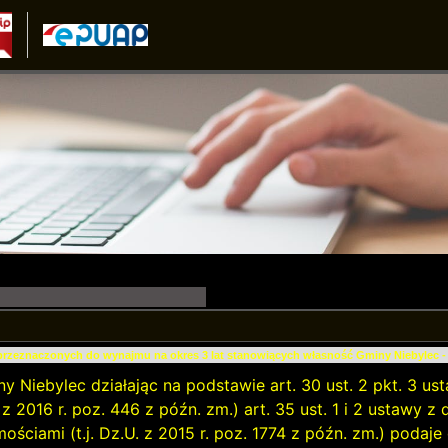
 przeznaczonych do wynajmu na okres 3 lat stanowiących własność Gminy Niebylec - 
y Niebylec działając na podstawie art. 30 ust. 2 pkt. 3 u
U. z 2016 r. poz. 446 z późn. zm.) art. 35 ust. 1 i 2 ustawy z
ościami (t.j. Dz.U. z 2015 r. poz. 1774 z późn. zm.) podaj