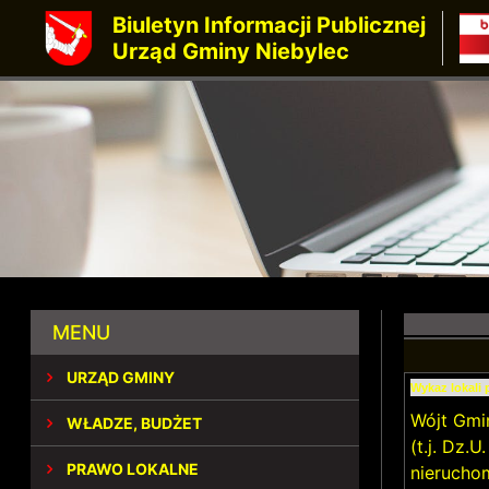
Biuletyn Informacji Publicznej
Urząd Gminy Niebylec
MENU
URZĄD GMINY
Wykaz lokali
Wójt Gmin
WŁADZE, BUDŻET
(t.j. Dz.
PRAWO LOKALNE
nieruchom