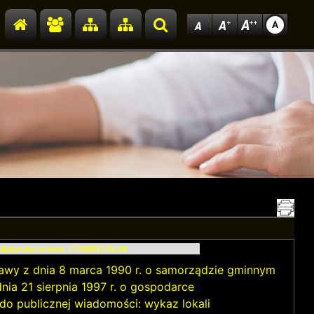
Przejdź do strony głównej
Przejdź do redakcji
Przejdź do mapy strony
Przejdź do mapy strony
Szukaj
Baryczka nr ewid. 777/6
2017-01-04
stawy z dnia 8 marca 1990 r. o samorządzie gminnym
 dnia 21 sierpnia 1997 r. o gospodarce
e do publicznej wiadomości: wykaz lokali