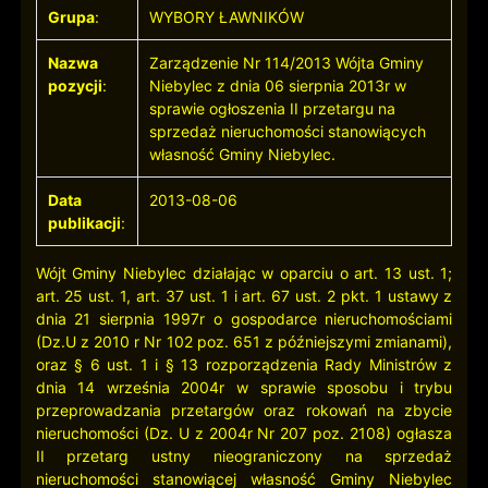
Grupa
:
WYBORY ŁAWNIKÓW
Nazwa
Zarządzenie Nr 114/2013 Wójta Gminy
pozycji
:
Niebylec z dnia 06 sierpnia 2013r w
sprawie ogłoszenia II przetargu na
sprzedaż nieruchomości stanowiących
własność Gminy Niebylec.
Data
2013-08-06
publikacji
:
Wójt Gminy Niebylec działając w oparciu o art. 13 ust. 1;
art. 25 ust. 1, art. 37 ust. 1 i art. 67 ust. 2 pkt. 1 ustawy z
dnia 21 sierpnia 1997r o gospodarce nieruchomościami
(Dz.U z 2010 r Nr 102 poz. 651 z późniejszymi zmianami),
oraz § 6 ust. 1 i § 13 rozporządzenia Rady Ministrów z
dnia 14 września 2004r w sprawie sposobu i trybu
przeprowadzania przetargów oraz rokowań na zbycie
nieruchomości (Dz. U z 2004r Nr 207 poz. 2108) ogłasza
II przetarg ustny nieograniczony na sprzedaż
nieruchomości stanowiącej własność Gminy Niebylec