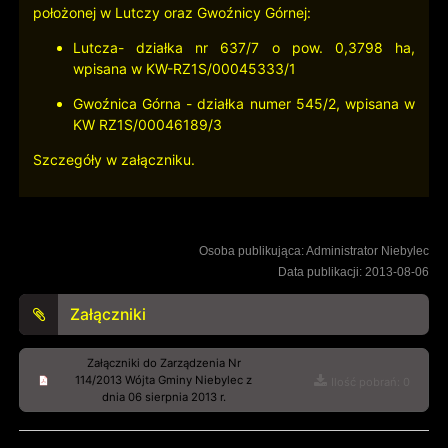
położonej w Lutczy oraz Gwoźnicy Górnej:
Lutcza- działka nr 637/7 o pow. 0,3798 ha,
wpisana w KW-RZ1S/00045333/1
Gwoźnica Górna - działka numer 545/2, wpisana w
KW RZ1S/00046189/3
Szczegóły w załączniku.
Osoba publikująca: Administrator Niebylec
Data publikacji: 2013-08-06
Załączniki
Załączniki do Zarządzenia Nr
114/2013 Wójta Gminy Niebylec z
Ilość pobrań: 0
dnia 06 sierpnia 2013 r.