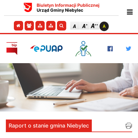
Biuletyn Informacji Publicznej
Urząd Gminy Niebylec
Ot
Przejdź do strony głównej
Przejdź do redakcji
Przejdź do mapy strony
Przejdź do mapy strony
Szukaj
Raport o stanie gmina Niebylec