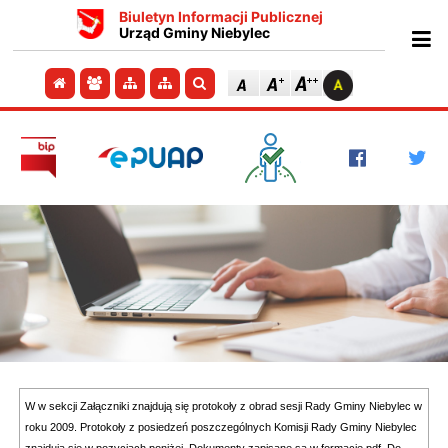
Biuletyn Informacji Publicznej
Urząd Gminy Niebylec
Ot
Przejdź do strony głównej
Przejdź do redakcji
Przejdź do mapy strony
Przejdź do mapy strony
Szukaj
W w sekcji Załączniki znajdują się protokoły z obrad sesji Rady Gminy Niebylec w
roku 2009. Protokoły z posiedzeń poszczególnych Komisji Rady Gminy Niebylec