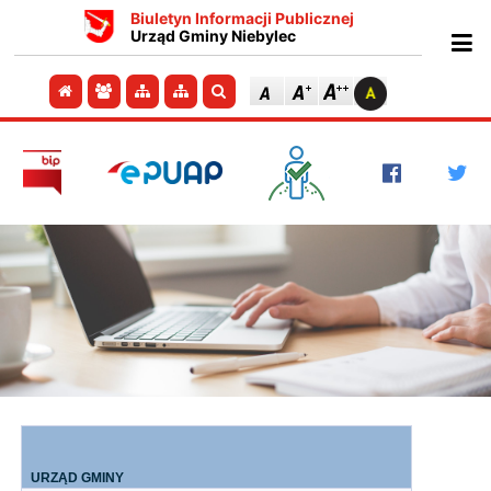
Biuletyn Informacji Publicznej
Urząd Gminy Niebylec
Ot
Przejdź do strony głównej
Przejdź do redakcji
Przejdź do mapy strony
Przejdź do mapy strony
Szukaj
URZĄD GMINY