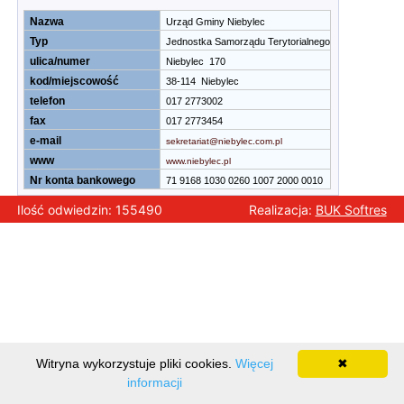
Nazwa
Urząd Gminy Niebylec
Typ
Jednostka Samorządu Terytorialnego
ulica/numer
Niebylec 170
kod/miejscowość
38-114 Niebylec
telefon
017 2773002
fax
017 2773454
e-mail
sekretariat@niebylec.com.pl
www
www.niebylec.pl
Nr konta bankowego
71 9168 1030 0260 1007 2000 0010
Ilość odwiedzin: 155490
Realizacja:
BUK Softres
Witryna wykorzystuje pliki cookies.
Więcej
✖
informacji