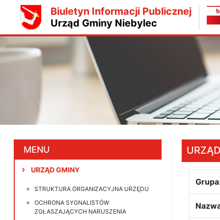
Biuletyn Informacji Publicznej
Urząd Gminy Niebylec
MENU
URZĄD
URZĄD GMINY
Grupa
STRUKTURA ORGANIZACYJNA URZĘDU
OCHRONA SYGNALISTÓW
Nazwa
ZGŁASZAJĄCYCH NARUSZENIA