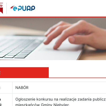
R
:
NABÓR
a
Ogłoszenie konkursu na realizacje zadania public
i
:
mieszkańców Gminy Niebylec