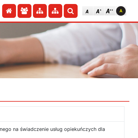
Przejdź do strony głównej
Przejdź do redakcji
Przejdź do mapy strony
Przejdź do mapy strony
Szukaj
znego na świadczenie usług opiekuńczych dla