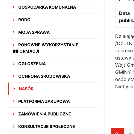
GOSPODARKA KOMUNALNA
Data
RODO
publik
MOJA SPRAWA
Działają
/Dz.U.N
PONOWNE WYKORZYSTANIE
zakresu
INFORMACJI
ustawy z
OGŁOSZENIA
Wójt Gm
GMINY N
OCHRONA ŚRODOWISKA
osób st
Niebylcu
NABÓR
PLATFORMA ZAKUPOWA
ZAMÓWIENIA PUBLICZNE
KONSULTACJE SPOŁECZNE