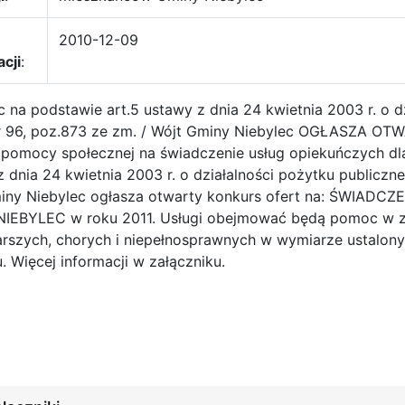
2010-12-09
acji
:
c na podstawie art.5 ustawy z dnia 24 kwietnia 2003 r. o d
r 96, poz.873 ze zm. / Wójt Gminy Niebylec OGŁASZA OT
 pomocy społecznej na świadczenie usług opiekuńczych dl
 dnia 24 kwietnia 2003 r. o działalności pożytku publiczne
iny Niebylec ogłasza otwarty konkurs ofert na: ŚWI
IEBYLEC w roku 2011. Usługi obejmować będą pomoc w za
arszych, chorych i niepełnosprawnych w wymiarze ustalo
. Więcej informacji w załączniku.