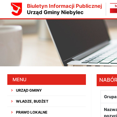
Biuletyn Informacji Publicznej
Urząd Gminy Niebylec
MENU
NABÓ
URZĄD GMINY
Grupa
WŁADZE, BUDŻET
Nazw
PRAWO LOKALNE
pozycj