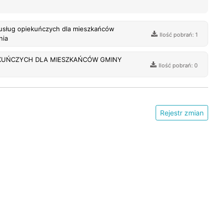
 usług opiekuńczych dla mieszkańców
Ilość pobrań: 1
nia
IEKUŃCZYCH DLA MIESZKAŃCÓW GMINY
Ilość pobrań: 0
Rejestr zmian