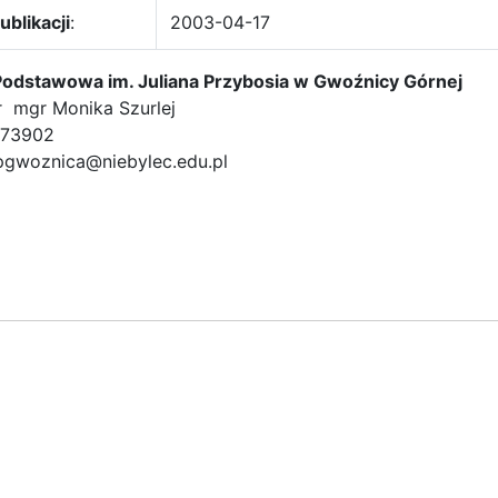
ublikacji
:
2003-04-17
Podstawowa im. Juliana Przybosia w Gwoźnicy Górnej
r mgr Monika Szurlej
2773902
spgwoznica@niebylec.edu.pl