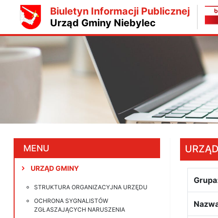
Biuletyn Informacji Publicznej
Urząd Gminy Niebylec
MENU
URZĄD
URZĄD GMINY
Grupa
STRUKTURA ORGANIZACYJNA URZĘDU
OCHRONA SYGNALISTÓW
Nazwa
ZGŁASZAJĄCYCH NARUSZENIA