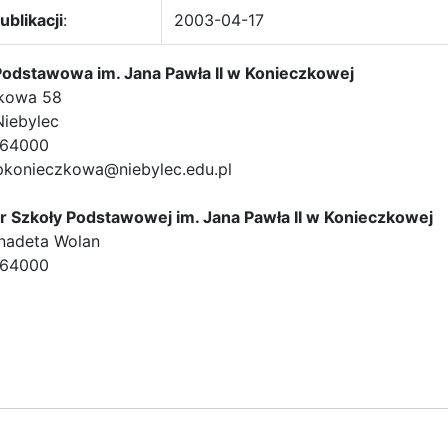
ublikacji
:
2003-04-17
Podstawowa im. Jana Pawła II w Konieczkowej
kowa 58
Niebylec
7464000
spkonieczkowa@niebylec.edu.pl
r Szkoły Podstawowej im. Jana Pawła II w Konieczkowej
nadeta Wolan
7464000