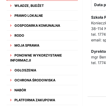
Data p
WŁADZE, BUDŻET
PRAWO LOKALNE
Szkoła 
Koniecz
GOSPODARKA KOMUNALNA
38-114 
tel. 17
RODO
email: 
MOJA SPRAWA
Dyrekto
PONOWNE WYKORZYSTANIE
mgr Ber
INFORMACJI
tel. 17
OGŁOSZENIA
OCHRONA ŚRODOWISKA
NABÓR
PLATFORMA ZAKUPOWA