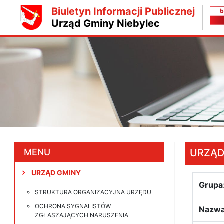
Biuletyn Informacji Publicznej
Urząd Gminy Niebylec
MENU
URZĄD
URZĄD GMINY
Grupa
STRUKTURA ORGANIZACYJNA URZĘDU
OCHRONA SYGNALISTÓW
Nazwa
ZGŁASZAJĄCYCH NARUSZENIA