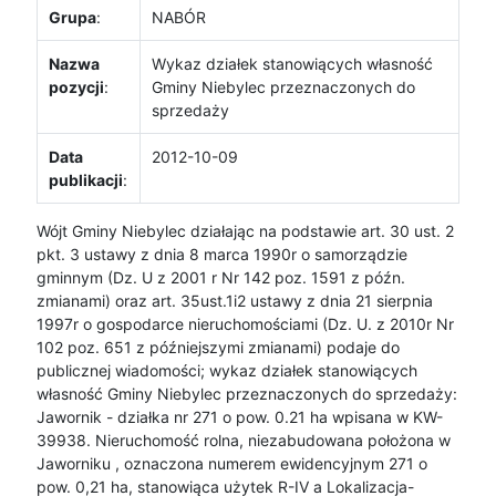
Grupa
:
NABÓR
Nazwa
Wykaz działek stanowiących własność
pozycji
:
Gminy Niebylec przeznaczonych do
sprzedaży
Data
2012-10-09
publikacji
:
Wójt Gminy Niebylec działając na podstawie art. 30 ust. 2
pkt. 3 ustawy z dnia 8 marca 1990r o samorządzie
gminnym (Dz. U z 2001 r Nr 142 poz. 1591 z późn.
zmianami) oraz art. 35ust.1i2 ustawy z dnia 21 sierpnia
1997r o gospodarce nieruchomościami (Dz. U. z 2010r Nr
102 poz. 651 z późniejszymi zmianami) podaje do
publicznej wiadomości; wykaz działek stanowiących
własność Gminy Niebylec przeznaczonych do sprzedaży:
Jawornik - działka nr 271 o pow. 0.21 ha wpisana w KW-
39938. Nieruchomość rolna, niezabudowana położona w
Jaworniku , oznaczona numerem ewidencyjnym 271 o
pow. 0,21 ha, stanowiąca użytek R-IV a Lokalizacja-