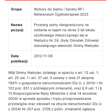
Grupa
:
Wybory do Sejmu i Senatu RP i
Referendum Ogólnokrajowe 2023
Nazwa
Przetarg ustny nieograniczony na
pozycji
:
oddanie w najem na okres 3 lat lokalu
użytkowego mieszczącego się w
Niebylcu Nr 24, (były Ośrodek Zdrowia)
stanowiącego własność Gminy Niebylec.
Data
2012-11-06
publikacji
:
Wójt Gminy Niebylec działając w oparciu o art. 13 ust. 1;
art. 25 ust. 1 i art. 37 ust. 4 ustawy z dnia 21 sierpnia
1997r o gospodarce nieruchomościami (Dz.U. z 2010r r Nr
102 poz. 651 z późniejszymi zmianami), oraz § 6 ust. 1 i §
13 Rozporządzenia Rady Ministrów z dnia 14 września
2004r w sprawie sposobu i trybu przeprowadzania
przetargów oraz rokowań na zbycie nieruchomości (Dz.U.
z 2004r Nr 207 poz. 2108 z późn. zmianami) ogłasza