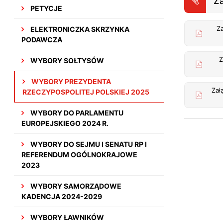
Za
PETYCJE
Załącznik Nr 1 
ELEKTRONICZKA SKRZYNKA
PODAWCZA
Z
WYBORY SOŁTYSÓW
WYBORY PREZYDENTA
Zał
RZECZYPOSPOLITEJ POLSKIEJ 2025
WYBORY DO PARLAMENTU
EUROPEJSKIEGO 2024 R.
WYBORY DO SEJMU I SENATU RP I
REFERENDUM OGÓLNOKRAJOWE
2023
WYBORY SAMORZĄDOWE
KADENCJA 2024-2029
WYBORY ŁAWNIKÓW