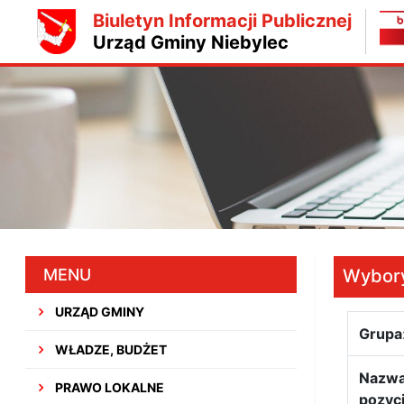
Biuletyn Informacji Publicznej
Urząd Gminy Niebylec
MENU
Wybory
URZĄD GMINY
Grupa
WŁADZE, BUDŻET
Nazw
PRAWO LOKALNE
pozycj