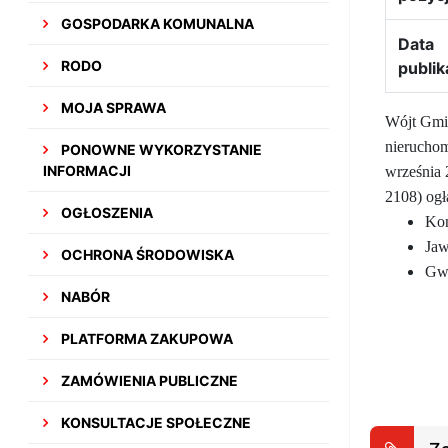
GOSPODARKA KOMUNALNA
Data
RODO
publik
MOJA SPRAWA
Wójt Gminy
nieruchom
PONOWNE WYKORZYSTANIE
INFORMACJI
września 
2108) ogł
OGŁOSZENIA
Kon
Jaw
OCHRONA ŚRODOWISKA
Gwo
NABÓR
PLATFORMA ZAKUPOWA
ZAMÓWIENIA PUBLICZNE
KONSULTACJE SPOŁECZNE