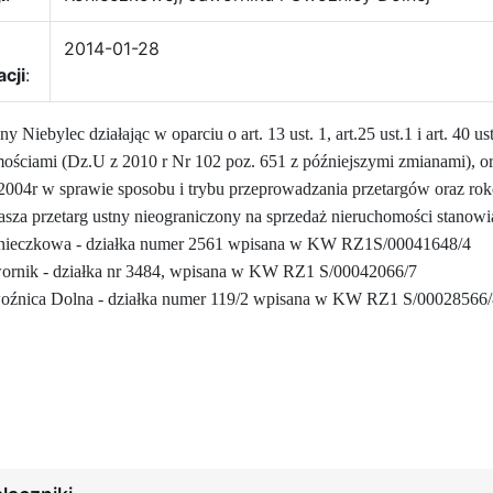
2014-01-28
acji
:
 Niebylec działając w oparciu o art. 13 ust. 1, art.25 ust.1 i art. 40 u
ościami (Dz.U z 2010 r Nr 102 poz. 651 z późniejszymi zmianami), ora
2004r w sprawie sposobu i trybu przeprowadzania przetargów oraz ro
asza przetarg ustny nieograniczony na sprzedaż nieruchomości stanow
ieczkowa - działka numer 2561 wpisana w KW RZ1S/00041648/4
ornik - działka nr 3484, wpisana w KW RZ1 S/00042066/7
źnica Dolna - działka numer 119/2 wpisana w KW RZ1 S/00028566/