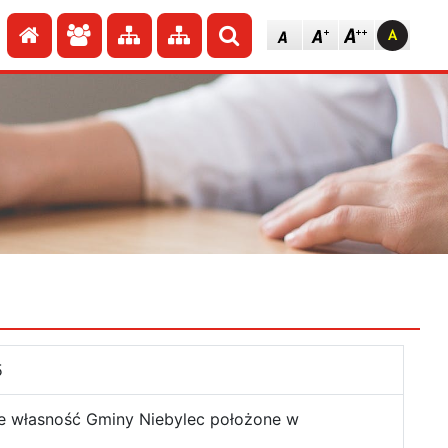
Przejdź do strony głównej
Przejdź do redakcji
Przejdź do mapy strony
Przejdź do mapy strony
Szukaj
5
ce własność Gminy Niebylec położone w