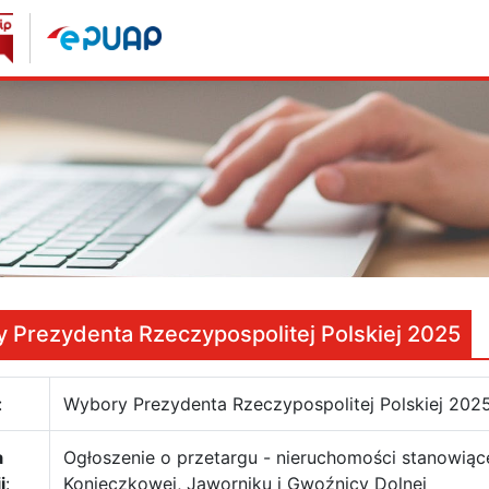
 Prezydenta Rzeczypospolitej Polskiej 2025
:
Wybory Prezydenta Rzeczypospolitej Polskiej 202
a
Ogłoszenie o przetargu - nieruchomości stanowią
i
:
Konieczkowej, Jaworniku i Gwoźnicy Dolnej