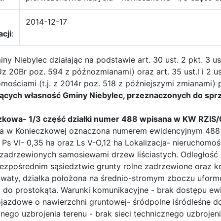
2014-12-17
acji
:
iny Niebylec działając na podstawie art. 30 ust. 2 pkt. 3
 Uz 20Br poz. 594 z późnozmianami) oraz art. 35 ust.l i 2 
omościami (t.j. z 2014r poz. 518 z późniejszymi zmianami)
ących własność Gminy Niebylec, przeznaczonych do spr
zkowa- 1/3 część działki numer 488 wpisana w KW RZI
a w Konieczkowej oznaczona numerem ewidencyjnym 488 o 
; Ps VI- 0,35 ha oraz Ls V-O,12 ha Lokalizacja- nieruchom
 zadrzewionych samosiewami drzew liściastych. Odległość 
ezpośrednim sąsiedztwie grunty rolne zadrzewione oraz ko
waty, działka położona na średnio-stromym zboczu uformow
y do prostokąta. Warunki komunikacyjne - brak dostępu ewi
ojazdowe o nawierzchni gruntowej- śródpolne iśródleśne do
nego uzbrojenia terenu - brak sieci technicznego uzbrojen