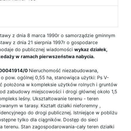
 ustawy z dnia 8 marca 1990r o samorządzie gminnym
ustawy z dnia 21 sierpnia 1997r o gospodarce
 podaje do publicznej wiadomości
wykaz działek,
zedaży w ramach pierwszeństwa nabycia.
S/00041914/0
Nieruchomość niezabudowana,
pow. ogólnej 0,55 ha, stanowiąca użytki: Ps V-
ość położona w kompleksie użytków rolnych i gruntów
od zabudowy miejscowości i drogi głównej około 1,5
mpleks leśny. Ukształtowanie terenu - teren
anym w tarasy. Kształt działki nieforemny ,
dencyjnego do drogi publicznej. Istniejące w pobliżu
stępne tylko dla ciągników. Dostęp do sieci
ia terenu. Stan zagospodarowania-cały teren działki