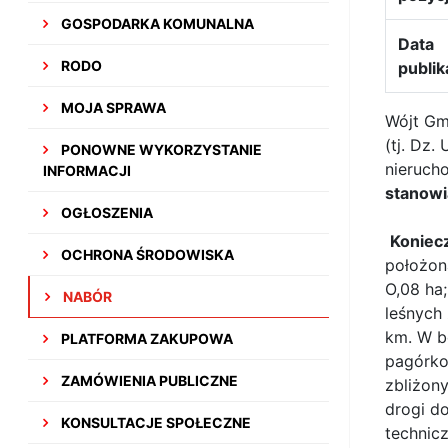
GOSPODARKA KOMUNALNA
Data
RODO
publik
MOJA SPRAWA
Wójt Gm
(tj. Dz.
PONOWNE WYKORZYSTANIE
nieruch
INFORMACJI
stanowi
OGŁOSZENIA
Koniec
OCHRONA ŚRODOWISKA
położon
O,08 ha
NABÓR
leśnych
km. W b
PLATFORMA ZAKUPOWA
pagórko
ZAMÓWIENIA PUBLICZNE
zbliżon
drogi d
KONSULTACJE SPOŁECZNE
technicz