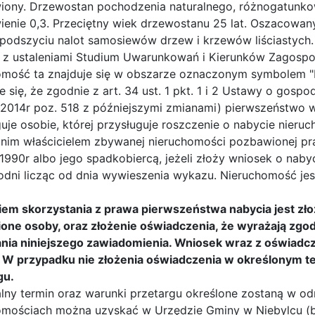
iony. Drzewostan pochodzenia naturalnego, różnogatunk
ienie 0,3. Przeciętny wiek drzewostanu 25 lat. Oszacowan
podszyciu nalot samosiewów drzew i krzewów liściastych.
 z ustaleniami Studium Uwarunkowań i Kierunków Zagosp
omość ta znajduje się w obszarze oznaczonym symbolem "R"-
e się, że zgodnie z art. 34 ust. 1 pkt. 1 i 2 Ustawy o gospo
z 2014r poz. 518 z późniejszymi zmianami) pierwszeństwo 
uje osobie, której przysługuje roszczenie o nabycie nieru
nim właścicielem zbywanej nieruchomości pozbawionej pra
 1990r albo jego spadkobiercą, jeżeli złoży wniosek o na
ygodni licząc od dnia wywieszenia wykazu. Nieruchomość j
em skorzystania z prawa pierwszeństwa nabycia jest zł
one osoby, oraz złożenie oświadczenia, że wyrażają zgodę
nia niniejszego zawiadomienia. Wniosek wraz z oświadc
 W przypadku nie złożenia oświadczenia w określonym t
gu.
lny termin oraz warunki przetargu określone zostaną w od
omościach można uzyskać w Urzędzie Gminy w Niebylcu (budy