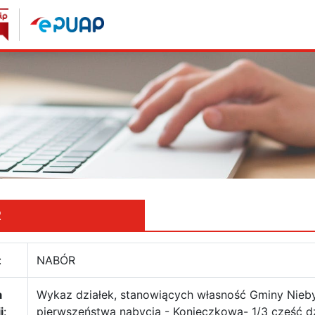
R
:
NABÓR
a
Wykaz działek, stanowiących własność Gminy Nieb
i
:
pierwszeństwa nabycia - Konieczkowa- 1/3 część d