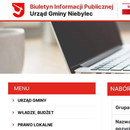
Biuletyn Informacji Publicznej
Urząd Gminy Niebylec
MENU
NABÓ
URZĄD GMINY
Grupa
WŁADZE, BUDŻET
Nazw
PRAWO LOKALNE
pozycj