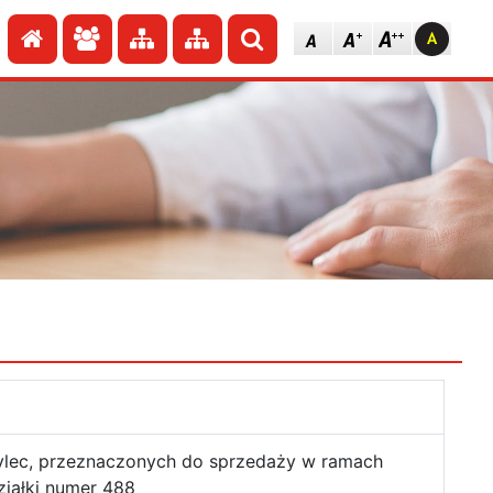
Przejdź do strony głównej
Przejdź do redakcji
Przejdź do mapy strony
Przejdź do mapy strony
Szukaj
ylec, przeznaczonych do sprzedaży w ramach
ziałki numer 488