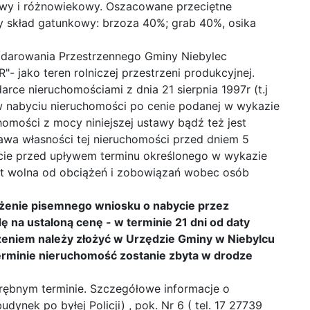
owy i różnowiekowy. Oszacowane przeciętne
y skład gatunkowy: brzoza 40%; grab 40%, osika
odarowania Przestrzennego Gminy Niebylec
 jako teren rolniczej przestrzeni produkcyjnej.
darce nieruchomościami z dnia 21 sierpnia 1997r (t.j
w nabyciu nieruchomości po cenie podanej w wykazie
chomości z mocy niniejszej ustawy bądź też jest
wa własności tej nieruchomości przed dniem 5
bycie przed upływem terminu określonego w wykazie
est wolna od obciążeń i zobowiązań wobec osób
ożenie pisemnego wniosku o nabycie przez
 na ustaloną cenę - w terminie 21 dni od daty
zeniem należy złożyć w Urzędzie Gminy w Niebylcu
erminie nieruchomość zostanie zbyta w drodze
rębnym terminie. Szczegółowe informacje o
nek po byłej Policji) , pok. Nr 6 ( tel. 17 27739