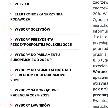
zadrzew
PETYCJE
zadrzew
20%. W 
ELEKTRONICZKA SKRZYNKA
PODAWCZA
Zgodnie
nieruch
WYBORY SOŁTYSÓW
Informuj
.Dz.U. 
WYBORY PREZYDENTA
przysług
RZECZYPOSPOLITEJ POLSKIEJ 2025
poprzed
grudnia
WYBORY DO PARLAMENTU
EUROPEJSKIEGO 2024 R.
tj. 6 t
trzecich
WYBORY DO SEJMU I SENATU RP I
Warunki
REFERENDUM OGÓLNOKRAJOWE
uprawni
2023
otrzyma
pok.nr9
WYBORY SAMORZĄDOWE
przetar
KADENCJA 2024-2029
Ewentua
WYBORY ŁAWNIKÓW
nieruch