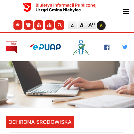
Biuletyn Informacji Publicznej
Urząd Gminy Niebylec
Ot
Przejdź do strony głównej
Przejdź do redakcji
Przejdź do mapy strony
Przejdź do mapy strony
Szukaj
OCHRONA ŚRODOWISKA