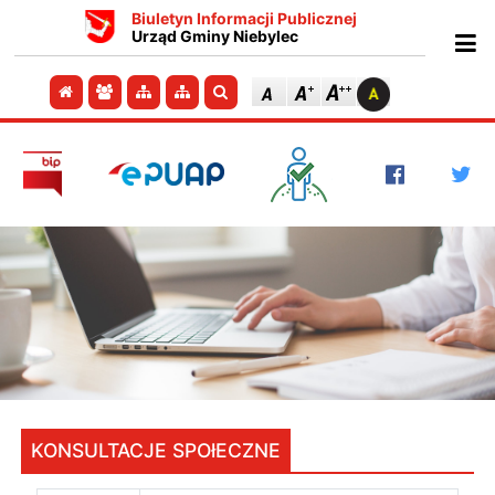
Biuletyn Informacji Publicznej
Urząd Gminy Niebylec
Ot
Przejdź do strony głównej
Przejdź do redakcji
Przejdź do mapy strony
Przejdź do mapy strony
Szukaj
KONSULTACJE SPOłECZNE