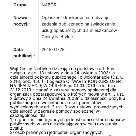
Grupa
:
NABÓR
Nazwa
Ogłoszenie konkursu na realizację
pozycji
:
zadania publicznego na świadczenie
usług opiekuńczych dla mieszkańców
Gminy Niebylec
Data
2018-11-28
publikacji
:
Wójt Gminy Niebylec działając na podstawie art. 5 w
związku z art. 13 ustawy z dnia 24 kwietnia 2003r. o
działalności pożytku publicznego i o wolontariacie (Dz. U.
2018, poz. 450 t.j.) ogłasza OTWARTY KONKURS OFERT
NA REALIZACJĘ W OKRESIE od 01.01.2019 r. do dnia
31.12.2019 r. zadań z zakresu pomocy społecznej dla
organizacji pozarządowych, o których mowa w art. 3 ust.
2 ustawy z dnia 24 kwietnia 2003r. o działalności pożytku
publicznego i o wolontariacie oraz podmiotów
wymienionych w art. 3 ust. 3 ww. ustawy, prowadzących
działalność w zakresie pomocy społecznej w
szczególności dla:
1) organizacji nie będących jednostkami sektora finansów
publicznych, w tym nie działających w celu uzyskania
zysku;
2) osób prawnych i jednostek organizacyjnych