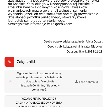
działających na podstawie przepisów o stosunku Państwa
do Kościoła Katolickiego w Rzeczypospolitej Polskiej, o
stosunku Państwa do innych kościołów i związków
wyznaniowych oraz o gwarancji wolności sumienia i
wyznania, jeżeli ich cele statutowe obejmują prowadzenie
działalności pożytku publicznego, stowarzyszenia
jednostek samorządu terytorialnego.
Szczegółowe informacje w załącznikach:
Osoba odpowiedzialna za treść: Alicja Dopart
Osoba publikująca: Administrator Niebylec
Data publikacji: 2018-11-28
Załączniki
Ogłoszenie konkursu na realizację
zadania publicznego na świadczenie
usług opiekuńczych dla
Ilość pobrań: 3
mieszkańców Gminy Niebylec –
pełna treść.
WZÓR OFERTA REALIZACJI
ZADANIA PUBLICZNEGO* / OFERTA
WSPÓLNA REALIZACJI ZADANIA