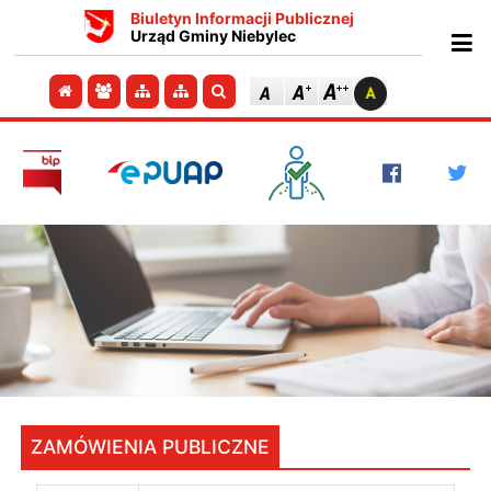
Biuletyn Informacji Publicznej
Urząd Gminy Niebylec
Ot
Przejdź do strony głównej
Przejdź do redakcji
Przejdź do mapy strony
Przejdź do mapy strony
Szukaj
ZAMÓWIENIA PUBLICZNE